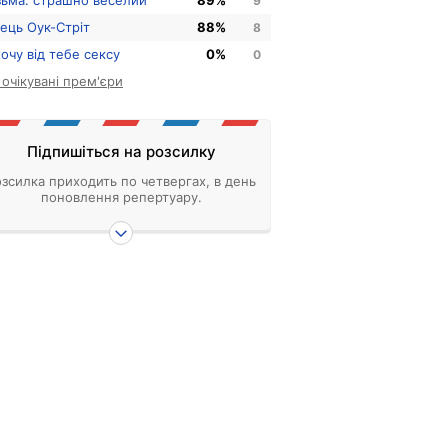
зьма: страшно веселий
89%
9
нець Оук-Стріт
88%
8
хочу від тебе сексу
0%
0
і очікувані прем'єри
Підпишіться на розсилку
зсилка приходить по четвергах, в день
поновлення репертуару.