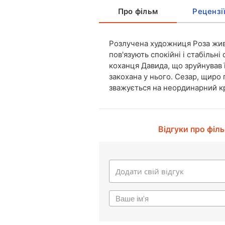
Про фільм
Рецензі
Розлучена художниця Роза живе
пов'язують спокійні і стабільн
коханця Давида, що зруйнував 
закохана у нього. Сезар, щиро п
зважується на неординарний к
Відгуки про філ