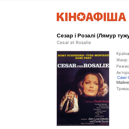
Сезар і Розалі (Лямур туж
Cesar et Rosalie
Країна
Жанр:
Режис
Актор
Самі 
Майн
Тривал