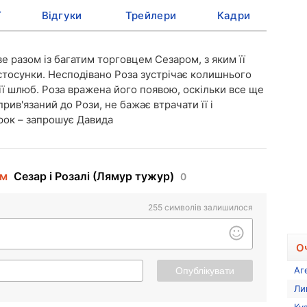
ї
Відгуки
Трейлери
Кадри
 разом із багатим торговцем Сезаром, з яким її
і стосунки. Несподівано Роза зустрічає колишнього
її шлюб. Роза вражена його появою, оскільки все ще
рив'язаний до Рози, не бажає втрачати її і
рок – запрошує Давида
ьм
Сезар і Розалі (Лямур тужур)
0
255
символів залишилося
О
Аг
Опублікувати
Ли