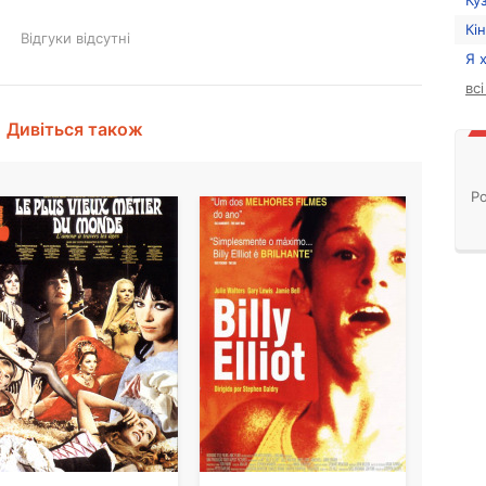
Ку
Кі
Відгуки відсутні
Я 
вс
Дивіться також
Ро