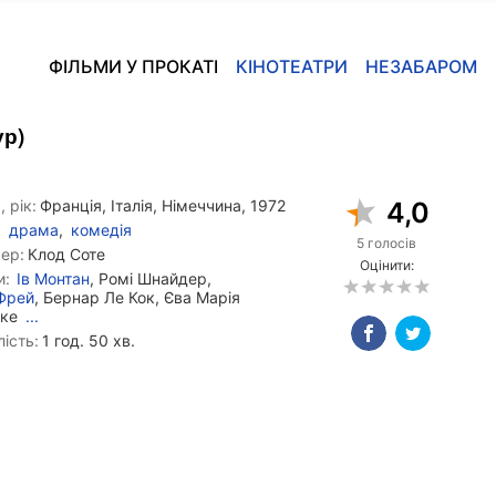
ФІЛЬМИ У ПРОКАТІ
КІНОТЕАТРИ
НЕЗАБАРОМ
ур)
, рік:
Франція, Італія, Німеччина, 1972
4,0
драма
,
комедія
5 голосів
ер:
Клод Соте
Оцінити:
и:
Ів Монтан
, Ромі Шнайдер,
Фрей
, Бернар Ле Кок, Єва Марія
еке
...
ість:
1 год. 50 хв.