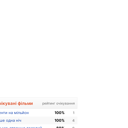
чікувані фільми
рейтинг очікування
енти на мільйон
100%
1
ше одна ніч
100%
4