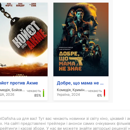
ойот против Акме
Добре, що мама не знає
Комедія, Бойовик, Мультфільм
Комедія, Кримінал
чекають
чекають
А, 2026
Україна, 2024
85%
6%
Oafisha.ua для вас! Тут вас чекають новинки зі світу кіно, цікавий і
ах. На сайті представлені трейлери і анонси самих очікуваних фільмі
рейтинги і касові збори. У нас ви можете знайти авторські рецензії н