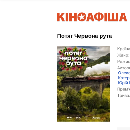
Потяг Червона рута
Країна
Жанр:
Режис
Актор
Олекс
Катер
Юрій 
Прем'є
Тривал