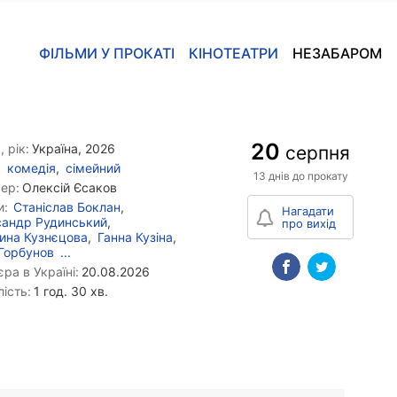
ФІЛЬМИ У ПРОКАТІ
КІНОТЕАТРИ
НЕЗАБАРОМ
20
, рік:
Україна, 2026
серпня
комедія
,
сімейний
13 днів до прокату
ер:
Олексій Єсаков
и:
Станіслав Боклан
,
Нагадати
андр Рудинський
,
про вихід
ина Кузнєцова
,
Ганна Кузіна
,
Горбунов
...
ра в Україні:
20.08.2026
ість:
1 год. 30 хв.