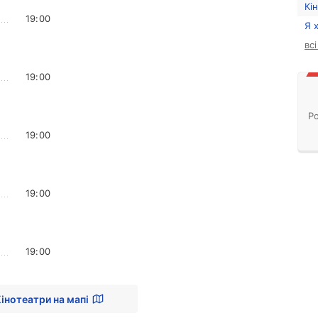
Кі
19:00
Я 
вс
19:00
Ро
19:00
19:00
19:00
інотеатри на мапі