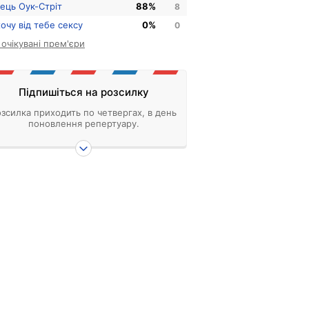
нець Оук-Стріт
88%
8
хочу від тебе сексу
0%
0
і очікувані прем'єри
Підпишіться на розсилку
зсилка приходить по четвергах, в день
поновлення репертуару.