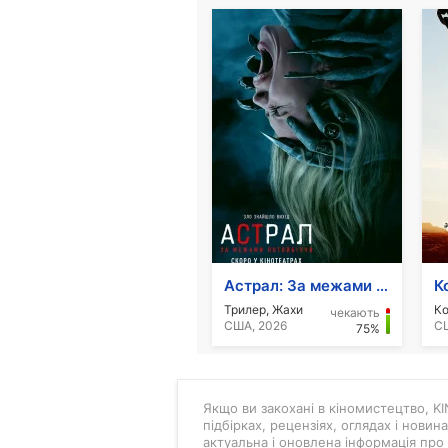
Астрал: За межами Потойбіччя
К
Трилер, Жахи
чекають
США, 2026
СШ
75%
Якщо ви закохані в кіномистецтво, KIN
підбірках, рецензіях, оглядах і новин
актуальна і оновлена інформація про 