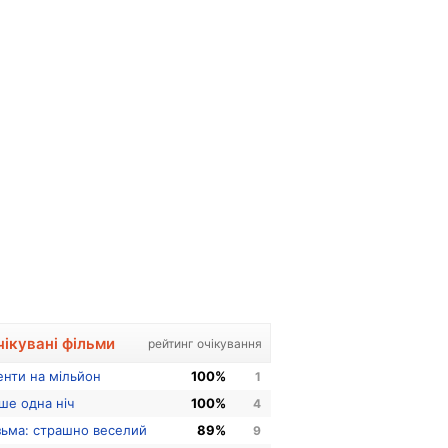
чікувані фільми
рейтинг очікування
енти на мільйон
100%
1
ше одна ніч
100%
4
зьма: страшно веселий
89%
9