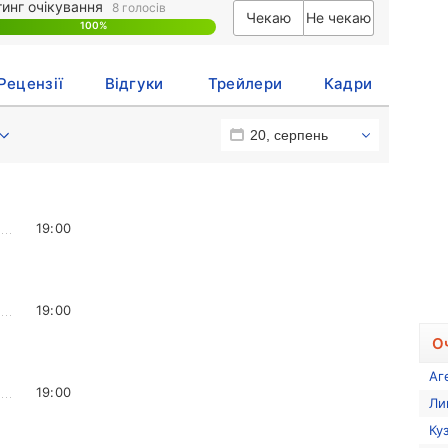
тинг очікування
8 голосів
Чекаю
Не чекаю
100%
0%
Рецензії
Відгуки
Трейлери
Кадри
19:00
19:00
О
Аг
19:00
Ли
Ку