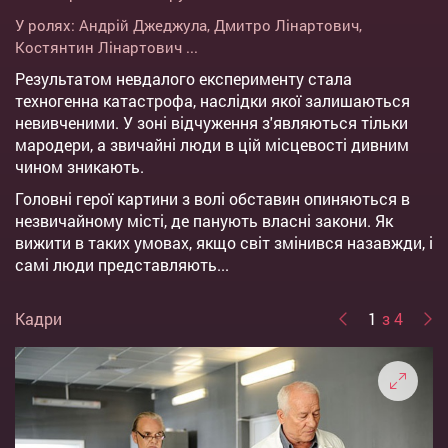
У ролях:
Андрій Джеджула
,
Дмитро Лінартович
,
Костянтин Лінартович
...
Результатом невдалого експерименту стала
техногенна катастрофа, наслідки якої залишаються
невивченими. У зоні відчуження з'являються тільки
мародери, а звичайні люди в цій місцевості дивним
чином зникають.
Головні герої картини з волі обставин опиняються в
незвичайному місті, де панують власні закони. Як
вижити в таких умовах, якщо світ змінився назавжди, і
самі люди представляють...
Кадри
1
з 4