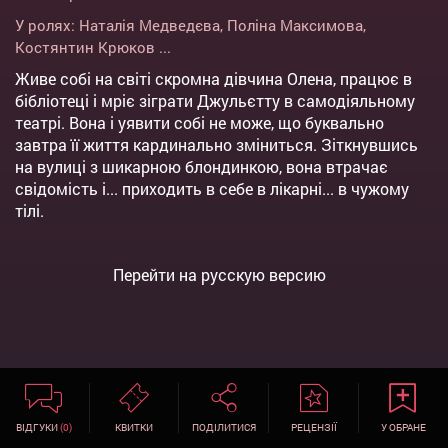
У ролях:
Наталія Медведєва
,
Поліна Максимова
,
Костянтин Крюков
...
Живе собі на світі скромна дівчина Олена, працює в
бібліотеці і мріє зіграти Джульєтту в самодіяльному
театрі. Вона і уявити собі не може, що буквально
завтра її життя кардинально зміниться. Зіткнувшись
на вулиці з шикарною блондинкою, вона втрачає
свідомість і... приходить в себе в лікарні... в чужому
тілі.
Перейти на русскую версию
ВІДГУКИ
(0)
КВИТКИ
ПОДІЛИТИСЯ
РЕЦЕНЗІЇ
У ОБРАНЕ