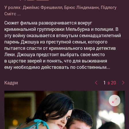
У ролях:
Джеймс Фрешвилл
,
Брюс Ліндеманн
,
Підлогу
Смітс
...
Сюжет фильма разворачивается вокруг
криминальной группировки Мельбурна и полиции. В
эту войну оказывается втянутым семнадцатилетний
парень Джошуа из преступной семьи, которого
пытается спасти от криминального мира детектив
Леки. Джошуа предстоит выбрать свое место
в царстве зверей и понять, что для выживания
ему необходимо действовать по собственным...
Кадри
1
з 20