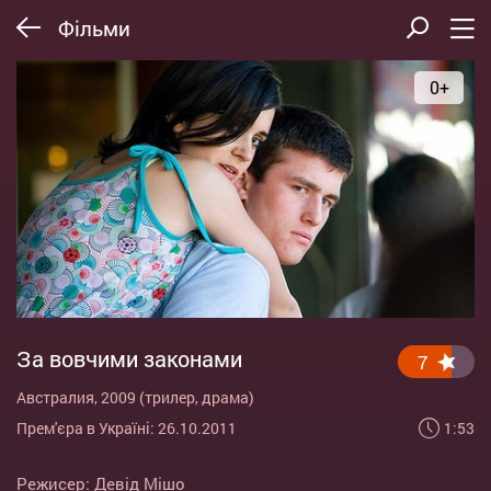
Фільми
0+
За вовчими законами
7
Австралия, 2009 (трилер, драма)
1:53
Прем'єра в Україні: 26.10.2011
Режисер:
Девід Мішо