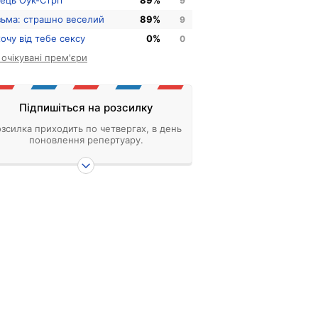
нець Оук-Стріт
89%
9
зьма: страшно веселий
89%
9
хочу від тебе сексу
0%
0
і очікувані прем'єри
Підпишіться на розсилку
зсилка приходить по четвергах, в день
поновлення репертуару.