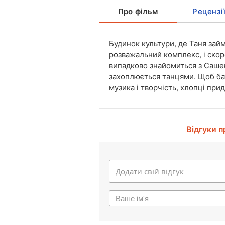
Про фільм
Рецензі
Будинок культури, де Таня зай
розважальний комплекс, і скоро
випадково знайомиться з Сашею
захоплюється танцями. Щоб бат
музика і творчість, хлопці при
Відгуки п