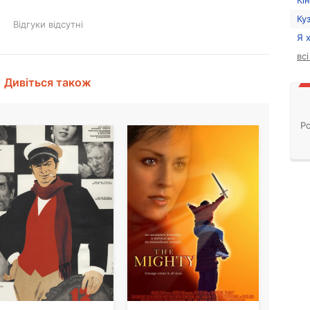
Кі
Ку
Відгуки відсутні
Я 
вс
Дивіться також
Ро