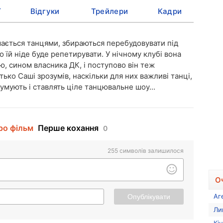
ї
Відгуки
Трейлери
Кадри
мається танцями, збираються перебудовувати під
 їй ніде буде репетирувати. У нічному клубі вона
, сином власника ДК, і поступово він теж
ько Саші зрозумів, наскільки для них важливі танці,
думують і ставлять ціле танцювальне шоу...
ро фільм
Перше кохання
0
255
символів залишилося
О
Аг
Опублікувати
Ли