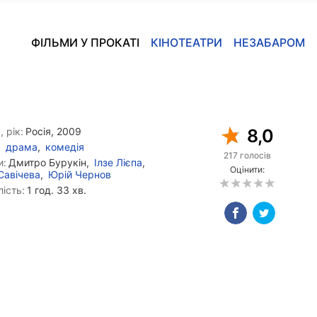
ФІЛЬМИ У ПРОКАТІ
КІНОТЕАТРИ
НЕЗАБАРОМ
, рік:
Росія, 2009
8,0
драма
,
комедія
217 голосів
и:
Дмитро Бурукін,
Ілзе Лієпа
,
Оцінити:
Савічева
,
Юрій Чернов
ість:
1 год. 33 хв.