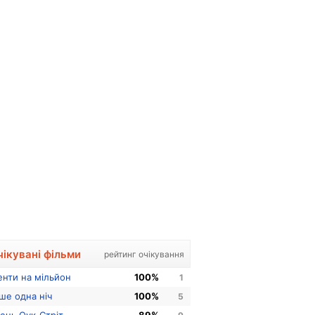
чікувані фільми
рейтинг очікування
енти на мільйон
100%
1
ше одна ніч
100%
5