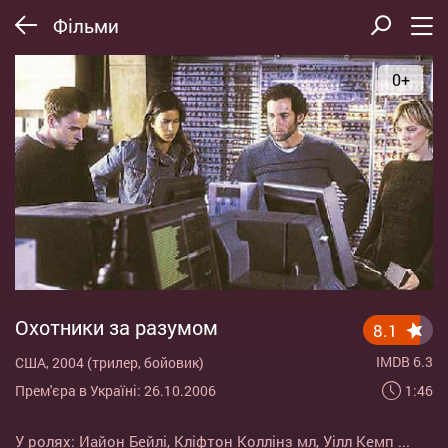
Фільми
0+
Охотники за разумом
8.1
IMDB 6.3
США, 2004 (трилер, бойовик)
1:46
Прем'єра в Україні: 26.10.2006
У ролях:
Иайон Бейлі
,
Кліфтон Коллінз мл
,
Уілл Кемп
...