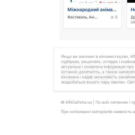
Міжнародний анімаційний фестиваль LINOLEUM
Н
Фестиваль, Анімація
Д
0
Якщо ви закохані в кіномистецтво, KIN
підбірках, рецензіях, оглядах і новин
актуальна і оновлена інформація про 
останніх десятиліть, а також написат
кіномана і надає можливість ознайоми
знадобиться всього пару хвилин. Світ 
© KINOafisha.ua | По всіх питаннях і
При копіюванні матеріалів наявність 