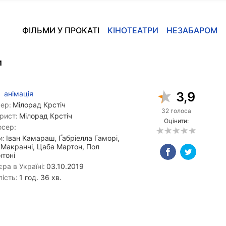
ФІЛЬМИ У ПРОКАТІ
КІНОТЕАТРИ
НЕЗАБАРОМ
м
анімація
3,9
ер:
Мілорад Крстіч
32 голоса
рист:
Мілорад Крстіч
Оцінити:
сер:
и:
Іван Камараш, Ґабріелла Гаморі,
 Макранчі, Цаба Мартон, Пол
нтоні
ра в Україні:
03.10.2019
ість:
1 год. 36 хв.