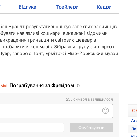
ї
Відгуки
Трейлери
Кадри
ен Брандт результативно лікує запеклих злочинців,
бувати нав'язливі кошмари, викликані відомими
 викрадення тринадцяти світових шедеврів
, позбавитися кошмарів. Зібравши групу з чотирьох
ь Лувр, галерею Тейт, Ермітаж і Нью-Йоркський музей
льм
Пограбування за Фрейдом
0
255
символів залишилося
О
Аг
Опублікувати
Ли