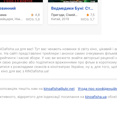
евинний
Ведмедики Буні: Стрибок у минуле
рама
Пригоди, Сімейний, Анімація
4,8
7,5
Швейцарія, Німеччина, 2018
Китай, 2019
IMDb:
5,8
IMDb:
5,7
Oafisha.ua для вас! Тут вас чекають новинки зі світу кіно, цікавий і
ах. На сайті представлені трейлери і анонси самих очікуваних фільмі
рейтинги і касові збори. У нас ви можете знайти авторські рецензії н
и свою рецензію або поділитися враженнями про фільм в короткому в
тися з розкладами сеансів в кінотеатрах України, ну а, для того, що
кіно для вас з KINOafisha.ua!
 пропозиціях пишіть нам на
kinoafisha@ukr.net
Угода про конфіденцій
активного, відкритого для індексації посилання на
kinoafisha.ua
обов’