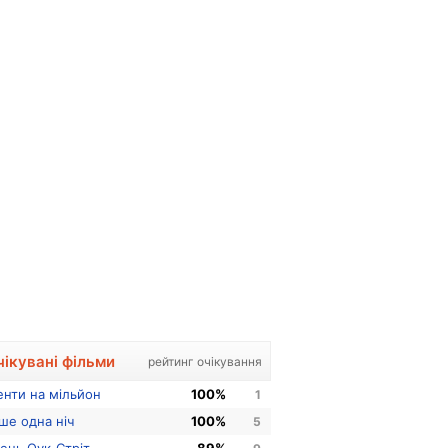
чікувані фільми
рейтинг очікування
енти на мільйон
100%
1
ше одна ніч
100%
5