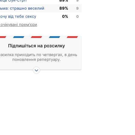
нець Оук-Стріт
89%
9
зьма: страшно веселий
89%
9
хочу від тебе сексу
0%
0
і очікувані прем'єри
Підпишіться на розсилку
зсилка приходить по четвергах, в день
поновлення репертуару.