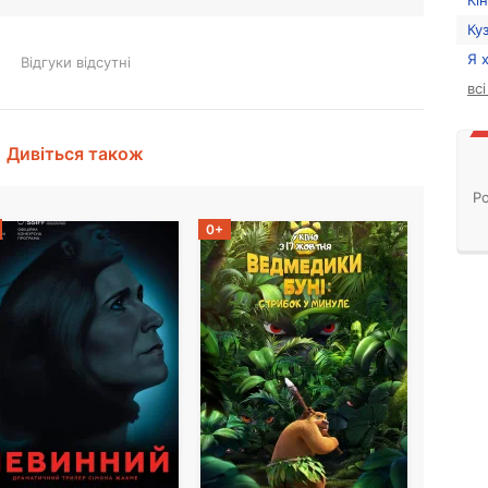
Кі
Ку
Я 
Відгуки відсутні
вс
Дивіться також
Ро
0+