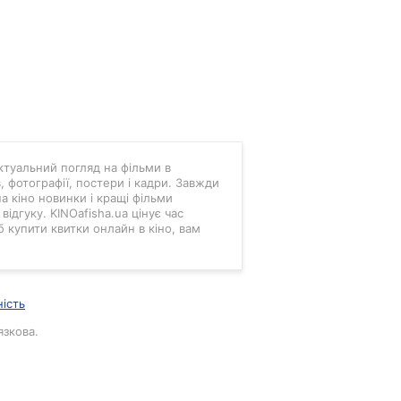
 актуальний погляд на фільми в
в, фотографії, постери і кадри. Завжди
а кіно новинки і кращі фільми
ідгуку. KINOafisha.ua цінує час
б купити квитки онлайн в кіно, вам
ність
язкова.