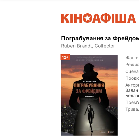
Пограбування за Фрейдо
Ruben Brandt, Collector
12+
Жанр:
Режис
Сцена
Продю
Актор
Залан
Белла
Прем'є
Тривал