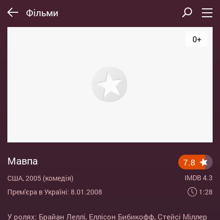
Фільми
0+
Мавпа
7.8
IMDB 4.3
США, 2005 (комедія)
1:28
Прем'єра в Україні: 8.01.2008
У ролях:
Брайан Леллі
,
Еллісон Бибикофф
,
Стейсі Міллер