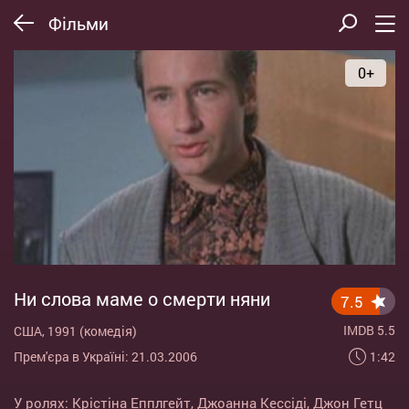
Фільми
0+
Ни слова маме о смерти няни
7.5
IMDB 5.5
США, 1991 (комедія)
1:42
Прем'єра в Україні: 21.03.2006
У ролях:
Крістіна Епплгейт
,
Джоанна Кессіді
,
Джон Гетц