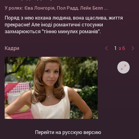
У ролях:
Єва Лонгорія
,
Пол Радд
,
Лейк Белл
...
Поряд з нею кохана людина, вона щаслива, життя
прекрасне! Але іноді романтичні стосунки
захмарюються "тінню минулих романів".
Кадри
1
з 6
Перейти на русскую версию