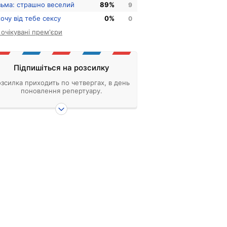
зьма: страшно веселий
89%
9
хочу від тебе сексу
0%
0
і очікувані прем'єри
Підпишіться на розсилку
зсилка приходить по четвергах, в день
поновлення репертуару.