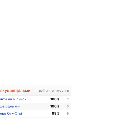
чікувані фільми
рейтинг очікування
енти на мільйон
100%
1
ше одна ніч
100%
5
нець Оук-Стріт
89%
9