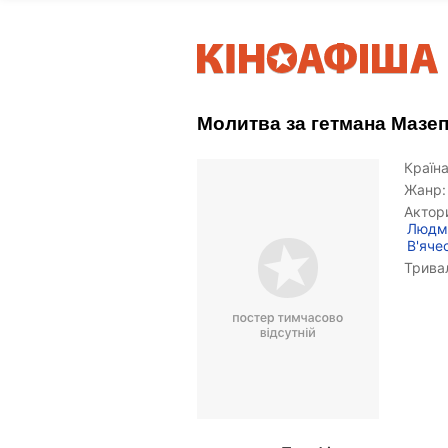
Молитва за гетмана Мазе
Країна
Жанр:
Актор
Людм
В'яче
Тривал