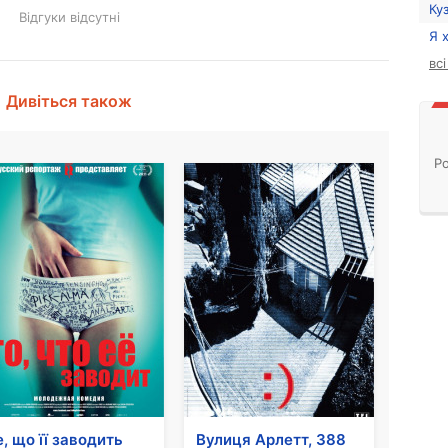
Ку
Відгуки відсутні
Я 
вс
Дивіться також
Ро
е, що її заводить
Вулиця Арлетт, 388