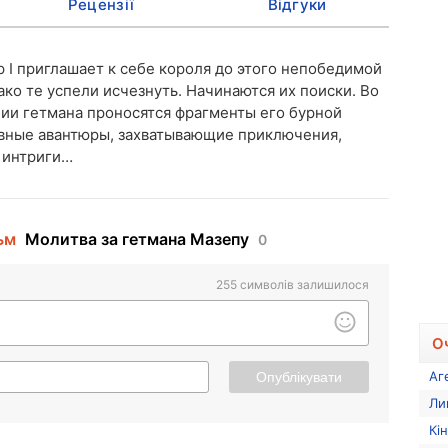
Рецензії
Відгуки
 I приглашает к себе короля до этого непобедимой
ко те успели исчезнуть. Начинаются их поиски. Во
нии гетмана проносятся фрагменты его бурной
овные авантюры, захватывающие приключения,
 интриги…
ьм
Молитва за гетмана Мазепу
0
255
символів залишилося
О
Аг
Опублікувати
Ли
Кі