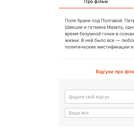
Про фільм
Поле брани под Полтавой. Петр
Швеции и гетмана Мазепу, одна
время безумной гонки в созна
жизни. В ней было все — люб
политические мистификации и
Відгуки про філ