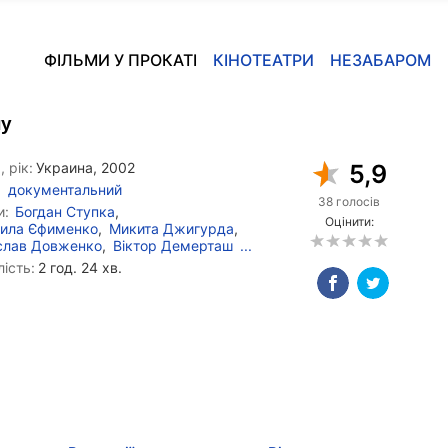
ФІЛЬМИ У ПРОКАТІ
КІНОТЕАТРИ
НЕЗАБАРОМ
пу
, рік:
Украина, 2002
5,9
документальний
38 голосів
и:
Богдан Ступка
,
Оцінити:
ила Єфименко
,
Микита Джигурда
,
слав Довженко
,
Віктор Демерташ
...
ість:
2 год. 24 хв.