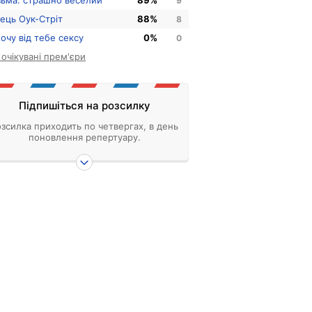
зьма: страшно веселий
89%
9
нець Оук-Стріт
88%
8
хочу від тебе сексу
0%
0
і очікувані прем'єри
Підпишіться на розсилку
зсилка приходить по четвергах, в день
поновлення репертуару.