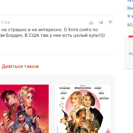
Ку
Кі
Я 
 11:04
вс
не страшно и не интересно. (( Хотя снято по
и Борден. В США там у нее есть целый культ)))
Ро
Дивіться також