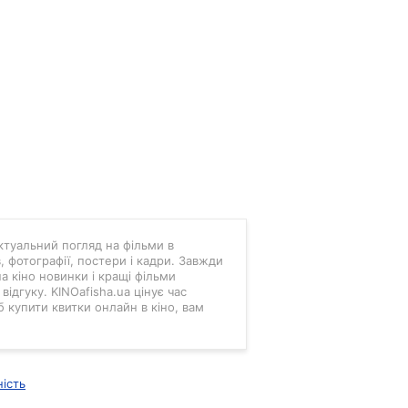
 актуальний погляд на фільми в
в, фотографії, постери і кадри. Завжди
а кіно новинки і кращі фільми
ідгуку. KINOafisha.ua цінує час
б купити квитки онлайн в кіно, вам
ність