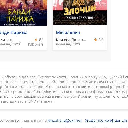
анди Парижа
Мій злочин
имінал
Комедія, Детектив
5,1
6,6
анція, 2023
Франція, 2023
IMDb:
5,3
Oafisha.ua для вас! Тут вас чекають новинки зі світу кіно, цікавий і
ах. На сайті представлені трейлери і анонси самих очікуваних фільмі
рейтинги і касові збори. У нас ви можете знайти авторські рецензії н
и свою рецензію або поділитися враженнями про фільм в короткому в
тися з розкладами сеансів в кінотеатрах України, ну а, для того, що
кіно для вас з KINOafisha.ua!
 пропозиціях пишіть нам на
kinoafisha@ukr.net
Угода про конфіденцій