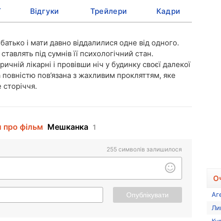
ї
Відгуки
Трейлери
Кадри
 батько і мати давно віддалилися одне від одного.
 ставлять під сумнів її психологічний стан.
ричній лікарні і провівши ніч у будинку своєї далекої
а повністю пов’язана з жахливим прокляттям, яке
 сторіччя.
и про фільм
Мешканка
1
255
символів залишилося
О
Аг
Опублікувати
Ли