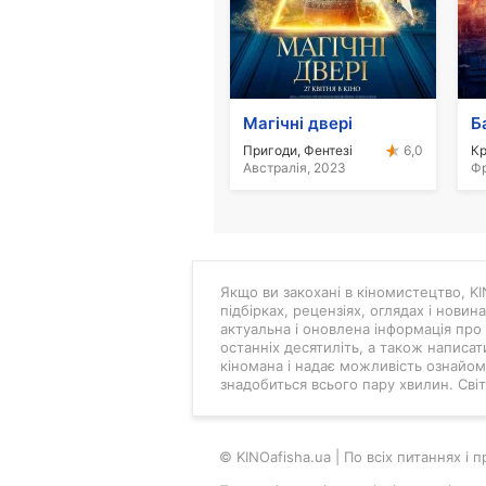
Магічні двері
Б
Пригоди, Фентезі
Кр
6,0
Австралія, 2023
Фр
Якщо ви закохані в кіномистецтво, KIN
підбірках, рецензіях, оглядах і новин
актуальна і оновлена інформація про 
останніх десятиліть, а також написат
кіномана і надає можливість ознайоми
знадобиться всього пару хвилин. Світ 
© KINOafisha.ua | По всіх питаннях і