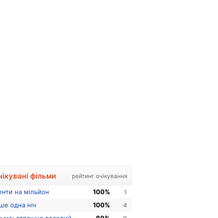
чікувані фільми
рейтинг очікування
енти на мільйон
100%
1
ше одна ніч
100%
4