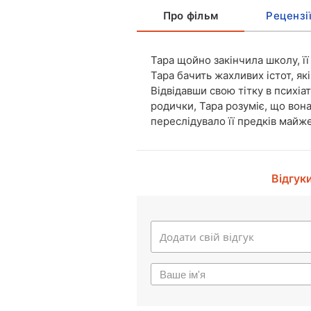
Про фільм
Рецензі
Тара щойно закінчила школу, її
Тара бачить жахливих істот, які
Відвідавши свою тітку в психіат
родички, Тара розуміє, що вон
переслідувало її предків майже
Відгук