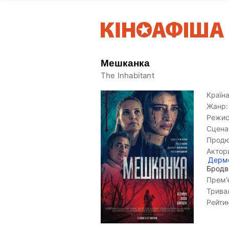
Мешканка
The Inhabitant
Країна
Жанр:
Режис
Сцена
Продю
Актор
Дермо
Бродв
Прем'є
Тривал
Рейтин