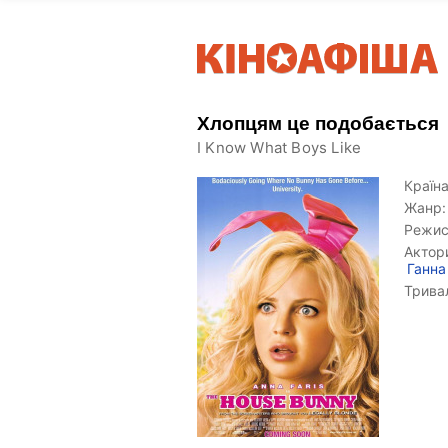
Хлопцям це подобається
I Know What Boys Like
Країна
Жанр:
Режис
Актор
Ганна
Тривал