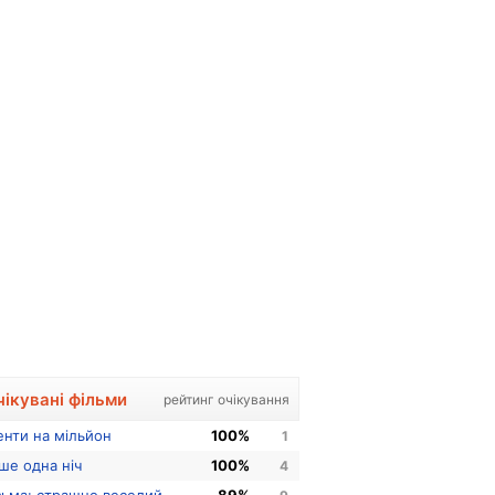
чікувані фільми
рейтинг очікування
енти на мільйон
100%
1
ше одна ніч
100%
4