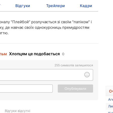
ї
Відгуки
Трейлери
Кадри
налу "Плейбой" розлучається зі своїм "папіком" і
жу, де навчає своїх однокурсниць премудростям
аттю.
ільм
Хлопцям це подобається
0
255
символів залишилося
Опублікувати
О
Аг
Ли
Відгуки відсутні