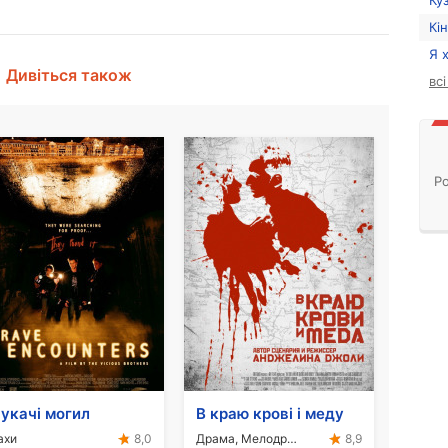
Ку
Кі
Я 
Дивіться також
вс
Ро
укачі могил
В краю крові і меду
ахи
Драма, Мелодрама
8,0
8,9