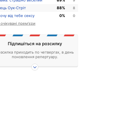
зьма: страшно веселий
89%
9
нець Оук-Стріт
88%
8
хочу від тебе сексу
0%
0
і очікувані прем'єри
Підпишіться на розсилку
зсилка приходить по четвергах, в день
поновлення репертуару.