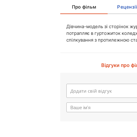
Про фільм
Рецензі
Дівчина-модель зі сторінок жур
потрапляє в гуртожиток колед
спілкування з протилежною ст
Відгуки про ф