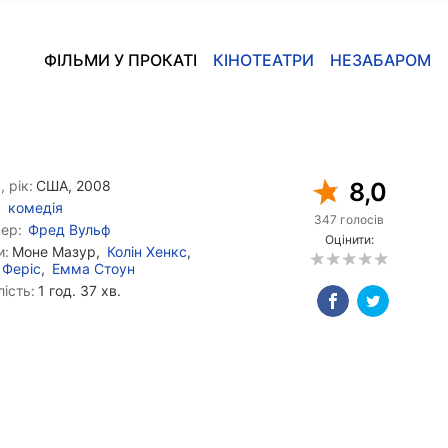
ФІЛЬМИ У ПРОКАТІ
КІНОТЕАТРИ
НЕЗАБАРОМ
, рік:
США, 2008
8,0
комедія
347 голосів
ер:
Фред Вульф
Оцінити:
и:
Моне Мазур,
Колін Хенкс
,
 Феріс
,
Емма Стоун
ість:
1 год. 37 хв.