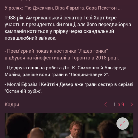
У ролях:
Г'ю Джекман
,
Віра Фарміга
,
Сара Пекстон
...
1988 рік. Американський сенатор Гері Харт бере
участь в президентській гонці, але його передвиборча
кампанія котиться у прірву через скандальний
позашлюбний зв'язок.
- Прем'єрний показ кінострічки "Лідер гонки"
відбувся на кінофестивалі в Торонто в 2018 році.
- Це друга спільна робота Дж. К. Сіммонса й Альфреда
Моліна, раніше вони грали в "Людина-павук 2".
- Моллі Ефраім і Кейтлін Девер вже грали сестер в серіалі
"Останній рубіж".
Кадри
1
з 9