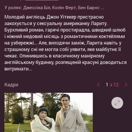
У ролях:
Джессіка Біл
,
Колін Ферт
,
Бен Барнс
...
Молодий англієць Джон Уітекер пристрасно
закохується у сексуальну американку Лариту.
Бурхливий роман, гарячі простирадла, швидкий шлюб
і ніжний медовий місяць з романтичними коктейлями
на узбережжі... Але, виходячи заміж, Ларита навіть у
страшному сні не могла собі уявити, яке майбутнє її
чекає. Опинившись в класичному манірному
англійському будинку, розпещеній красуні доводиться
витримати...
Кадри
1
з 12