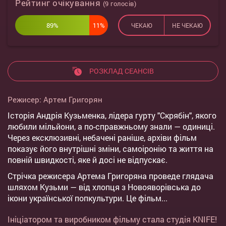
Рейтинг очікування
(
9
голосів)
89%
11%
ЧЕКАЮ
НЕ ЧЕКАЮ
РОЗКЛАД СЕАНСІВ
Режисер:
Артем Григорян
Історія Андрія Кузьменка, лідера гурту "Скрябін", якого
любили мільйони, а по-справжньому знали — одиниці.
Через ексклюзивні, небачені раніше, архіви фільм
показує його внутрішні зміни, самоіронію та життя на
повній швидкості, яке й досі не відпускає.
Стрічка режисера Артема Григоряна проведе глядача
шляхом Кузьми — від хлопця з Новояворівська до
ікони української попкультури. Це фільм...
Ініціатором та виробником фільму стала студія KNIFE!