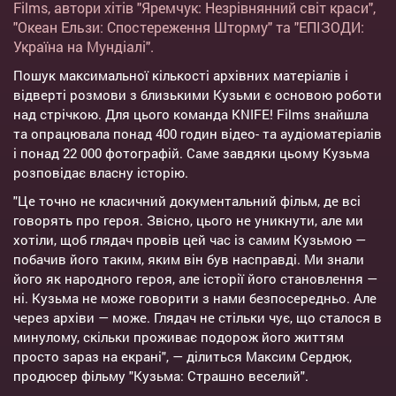
Films, автори хітів "Яремчук: Незрівнянний світ краси",
"Океан Ельзи: Спостереження Шторму" та "ЕПІЗОДИ:
Україна на Мундіалі".
Пошук максимальної кількості архівних матеріалів і
відверті розмови з близькими Кузьми є основою роботи
над стрічкою. Для цього команда KNIFE! Films знайшла
та опрацювала понад 400 годин відео- та аудіоматеріалів
і понад 22 000 фотографій. Саме завдяки цьому Кузьма
розповідає власну історію.
"Це точно не класичний документальний фільм, де всі
говорять про героя. Звісно, цього не уникнути, але ми
хотіли, щоб глядач провів цей час із самим Кузьмою —
побачив його таким, яким він був насправді. Ми знали
його як народного героя, але історії його становлення —
ні. Кузьма не може говорити з нами безпосередньо. Але
через архіви — може. Глядач не стільки чує, що сталося в
минулому, скільки проживає подорож його життям
просто зараз на екрані", — ділиться Максим Сердюк,
продюсер фільму "Кузьма: Страшно веселий".