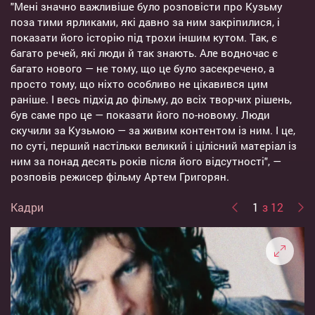
"Мені значно важливіше було розповісти про Кузьму
поза тими ярликами, які давно за ним закріпилися, і
показати його історію під трохи іншим кутом. Так, є
багато речей, які люди й так знають. Але водночас є
багато нового — не тому, що це було засекречено, а
просто тому, що ніхто особливо не цікавився цим
раніше. І весь підхід до фільму, до всіх творчих рішень,
був саме про це — показати його по-новому. Люди
скучили за Кузьмою — за живим контентом із ним. І це,
по суті, перший настільки великий і цілісний матеріал із
ним за понад десять років після його відсутності", —
розповів режисер фільму Артем Григорян.
Кадри
1
з 12