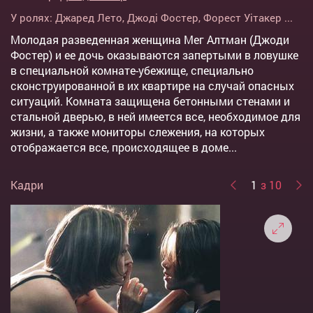
У ролях:
Джаред Лето
,
Джоді Фостер
,
Форест Уітакер
...
Молодая разведенная женщина Мег Алтман (Джоди
Фостер) и ее дочь оказываются запертыми в ловушке
в специальной комнате-убежище, специально
сконструированной в их квартире на случай опасных
ситуаций. Комната защищена бетонными стенами и
стальной дверью, в ней имеется все, необходимое для
жизни, а также мониторы слежения, на которых
отображается все, происходящее в доме...
Кадри
1
з 10