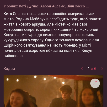
У ролях:
Кеті Дуглас
,
Аарон Абрамс
,
Вілл Сассо
...
Кетл-Спрінгз невеличке та спокійне американське
місто. Родина Мейбруків переїздить туди, щоб почати
життя з нового аркуша. Але містечко має свої
моторошні секрети, серед яких дивний та жахаючий
Клоун на ім я Френдо символ популярного колись
кукурудзяного сиропу. Одного темного вечора, після
щорічного святкування на честь Френдо, у місті
починаються жорстокі вбивства підлітків. Клоун
вийшов на...
Кадри
1
з 6