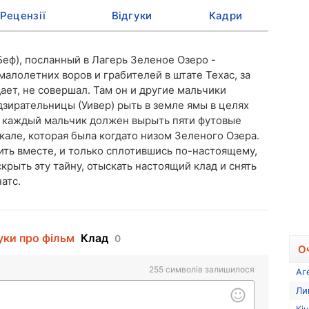
Рецензії
Відгуки
Кадри
Беф), посланный в Лагерь Зеленое Озеро -
малолетних воров и грабителей в штате Техас, за
ает, не совершал. Там он и другие мальчики
ирательницы (Уивер) рыть в земле ямы в целях
, каждый мальчик должен вырыть пяти футовые
кале, которая была когдато низом Зеленого Озера.
ть вместе, и только сплотившись по-настоящему,
скрыть эту тайну, отыскать настоящий клад и снять
атс.
уки про фільм
Клад
0
О
255
символів залишилося
Аг
Ли