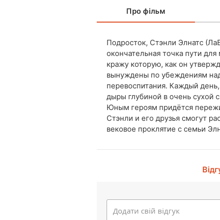
Про фільм
Подросток, Стэнли Элнатс (Ла
окончательная точка пути для 
кражу которую, как он утвержд
вынуждены по убеждениям надз
перевоспитания. Каждый день
дыры глубиной в очень сухой с
Юным героям придётся пережи
Стэнли и его друзья смогут ра
вековое проклятие с семьи Элн
Відг