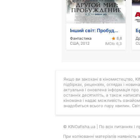
Інший світ: Пробудження
Б
Фантастика
Д
8,8
США, 2012
СШ
IMDb:
6,3
Якщо ви закохані в кіномистецтво, KIN
підбірках, рецензіях, оглядах і новин
актуальна і оновлена інформація про 
останніх десятиліть, а також написат
кіномана і надає можливість ознайоми
знадобиться всього пару хвилин. Світ 
© KINOafisha.ua | По всіх питаннях і
При копіюванні матеріалів наявність 