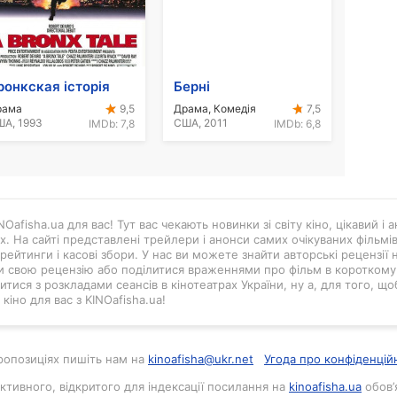
ронкская історія
Берні
рама
Драма, Комедія
9,5
7,5
А, 1993
США, 2011
IMDb:
7,8
IMDb:
6,8
Oafisha.ua для вас! Тут вас чекають новинки зі світу кіно, цікавий і
ах. На сайті представлені трейлери і анонси самих очікуваних фільмі
рейтинги і касові збори. У нас ви можете знайти авторські рецензії н
и свою рецензію або поділитися враженнями про фільм в короткому в
тися з розкладами сеансів в кінотеатрах України, ну а, для того, що
кіно для вас з KINOafisha.ua!
 пропозиціях пишіть нам на
kinoafisha@ukr.net
Угода про конфіденцій
активного, відкритого для індексації посилання на
kinoafisha.ua
обов’