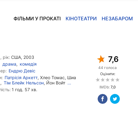
ФІЛЬМИ У ПРОКАТІ
КІНОТЕАТРИ
НЕЗАБАРОМ
, рік:
США, 2003
7,6
драма
,
комедія
44 голоса
ер:
Ендрю Девіс
Оцінити:
и:
Патрісія Аркетт
, Хлео Томас, Шиа
ф,
Тім Блейк Нельсон
, Йон Войт
...
IMDb:
7,0
ість:
1 год. 57 хв.