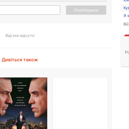
Кі
Ку
Опублікувати
Я 
вс
Відгуки відсутні
Ро
Дивіться також