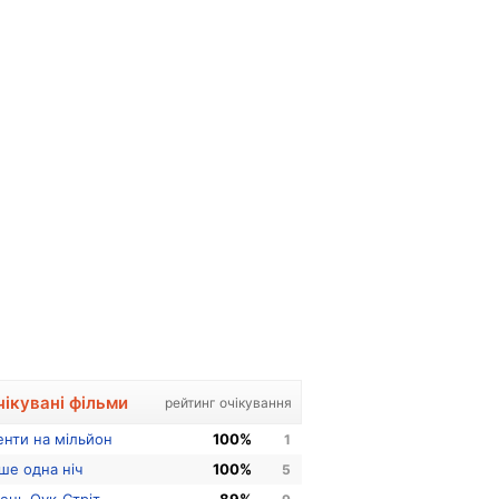
чікувані фільми
рейтинг очікування
енти на мільйон
100%
1
ше одна ніч
100%
5