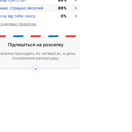
нець Оук-Стріт
89%
9
зьма: страшно веселий
89%
9
хочу від тебе сексу
0%
0
і очікувані прем'єри
Підпишіться на розсилку
зсилка приходить по четвергах, в день
поновлення репертуару.