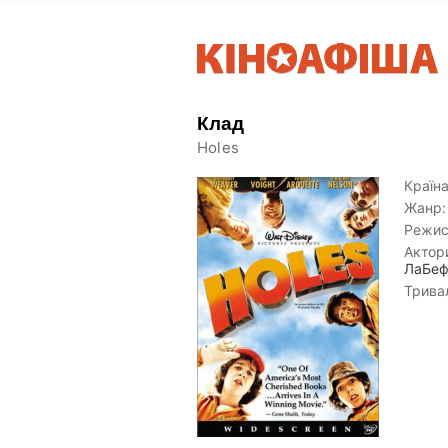
Клад
Holes
Країна
Жанр:
Режис
Актор
ЛаБе
Тривал