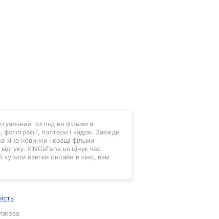
 актуальний погляд на фільми в
в, фотографії, постери і кадри. Завжди
а кіно новинки і кращі фільми
ідгуку. KINOafisha.ua цінує час
б купити квитки онлайн в кіно, вам
ність
язкова.