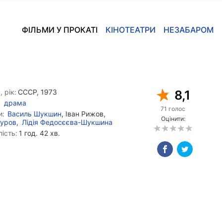
ФІЛЬМИ У ПРОКАТІ
КІНОТЕАТРИ
НЕЗАБАРОМ
, рік:
СССР, 1973
8,1
драма
71 голос
и:
Василь Шукшин
, Іван Рижов,
Оцінити:
Дуров
,
Лідія Федосєєва-Шукшина
ість:
1 год. 42 хв.