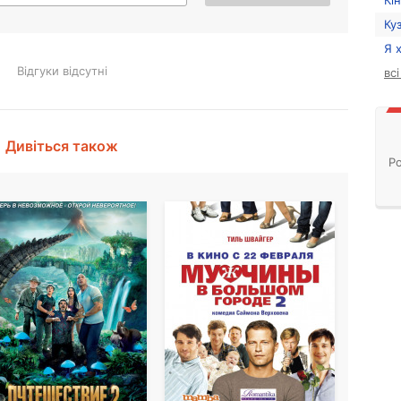
Кі
Ку
Я 
Відгуки відсутні
вс
Дивіться також
Ро