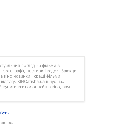
 актуальний погляд на фільми в
в, фотографії, постери і кадри. Завжди
а кіно новинки і кращі фільми
ідгуку. KINOafisha.ua цінує час
б купити квитки онлайн в кіно, вам
ність
язкова.