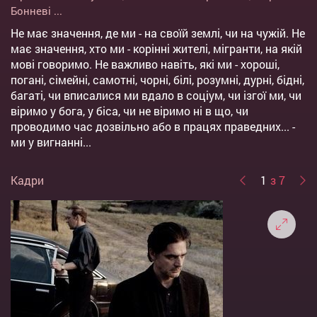
Бонневі
...
Не має значення, де ми - на своїй землі, чи на чужій. Не
має значення, хто ми - корінні жителі, мігранти, на якій
мові говоримо. Не важливо навіть, які ми - хороші,
погані, сімейні, самотні, чорні, білі, розумні, дурні, бідні,
багаті, чи вписалися ми вдало в соціум, чи ізгої ми, чи
віримо у бога, у біса, чи не віримо ні в що, чи
проводимо час дозвільно або в працях праведних... -
ми у вигнанні...
Кадри
1
з 7