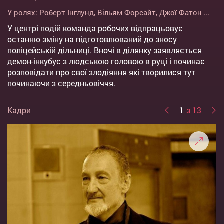
У ролях:
Роберт Інглунд
,
Вільям Форсайт
,
Джої Фатон
...
У центрі подій команда робочих відпрацьовує
останню зміну на підготовлюваний до зносу
поліцейській дільниці. Вночі в ділянку заявляється
демон-інкубус з людською головою в руці і починає
розповідати про свої злодіяння які творилися тут
починаючи з середньовіччя.
Кадри
1
з 13