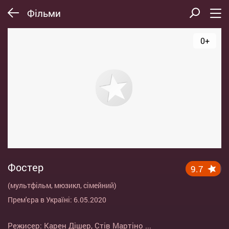
Фільми
0+
Фостер
9.7
(мультфільм, мюзикл, сімейний)
Прем'єра в Україні: 6.05.2020
Режисер:
Карен Дішер
,
Стів Мартіно
...