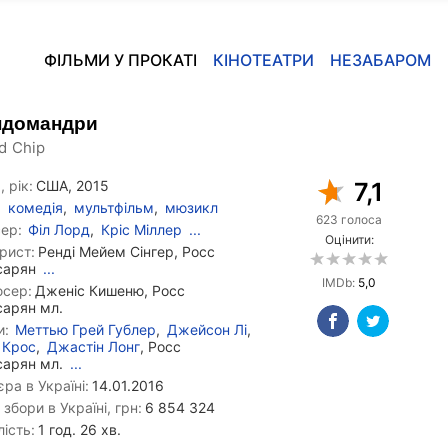
ФІЛЬМИ У ПРОКАТІ
КІНОТЕАТРИ
НЕЗАБАРОМ
ундомандри
d Chip
, рік:
США, 2015
7,1
комедія
,
мультфільм
,
мюзикл
623 голоса
ер:
Філ Лорд
,
Кріс Міллер
...
Оцінити:
рист:
Ренді Мейем Сінгер, Росс
сарян
...
IMDb:
5,0
сер:
Дженіс Кишеню, Росс
сарян мл.
и:
Меттью Грей Гублер
,
Джейсон Лі
,
 Крос
,
Джастін Лонг
, Росс
сарян мл.
...
ра в Україні:
14.01.2016
 збори в Україні, грн:
6 854 324
ість:
1 год. 26 хв.