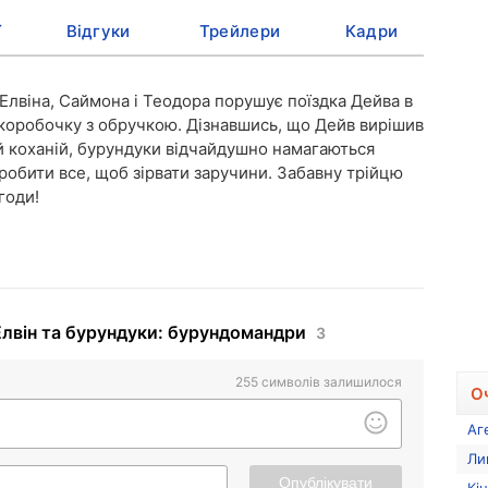
ї
Відгуки
Трейлери
Кадри
Елвіна, Саймона і Теодора порушує поїздка Дейва в
ю коробочку з обручкою. Дізнавшись, що Дейв вирішив
й коханій, бурундуки відчайдушно намагаються
робити все, щоб зірвати заручини. Забавну трійцю
годи!
лвін та бурундуки: бурундомандри
3
255
символів залишилося
О
Аг
Ли
Опублікувати