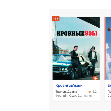
16+
Кровні зв'язки
Е
Трилер, Драма
П
6,2
Франція, США, 2013
СШ
IMDb:
7,1