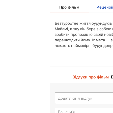
Про фільм
Рецензі
Безтурботне життя бурундуків 
Майамі, в яку він бере з собо
зробити пропозицію своїй нові
перешкодити йому. Їх мета — з
чекають неймовірні бурундопр
Відгуки про фільм
Е