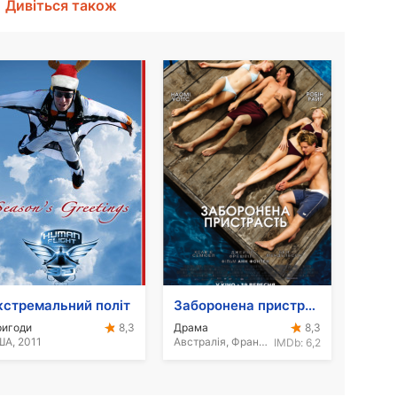
Дивіться також
кстремальний політ
Заборонена пристрасть
ригоди
Драма
8,3
8,3
А, 2011
Австралія, Франція, 2013
IMDb:
6,2