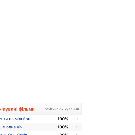
чікувані фільми
рейтинг очікування
енти на мільйон
100%
1
ше одна ніч
100%
5