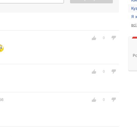
Кі
Ку
Я 
вс
Ро
56