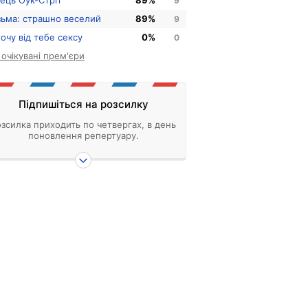
нець Оук-Стріт
89%
9
зьма: страшно веселий
89%
9
хочу від тебе сексу
0%
0
і очікувані прем'єри
Підпишіться на розсилку
зсилка приходить по четвергах, в день
поновлення репертуару.