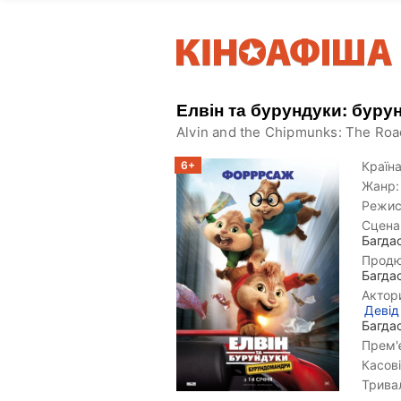
Елвін та бурундуки: бур
Alvin and the Chipmunks: The Roa
6+
Країна
Жанр:
Режис
Сцена
Багда
Продю
Багда
Актор
Девід
Багда
Прем'є
Касові
Тривал