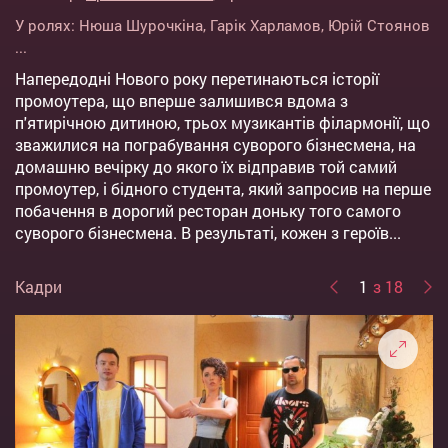
У ролях:
Нюша Шурочкіна
,
Гарік Харламов
,
Юрій Стоянов
...
Напередодні Нового року перетинаються історії
промоутера, що вперше залишився вдома з
п'ятирічною дитиною, трьох музикантів філармонії, що
зважилися на пограбування суворого бізнесмена, на
домашню вечірку до якого їх відправив той самий
промоутер, і бідного студента, який запросив на перше
побачення в дорогий ресторан доньку того самого
суворого бізнесмена. В результаті, кожен з героїв...
Кадри
1
з 18