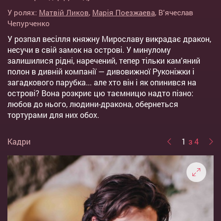
У ролях:
Матвій Ликов
,
Марія Поезжаева
,
В'ячеслав
Чепурченко
У розпал весілля княжну Мирославу викрадає дракон,
несучи в свій замок на острові. У минулому
залишилися рідні, наречений, тепер тільки кам'яний
полон в дивній компанії — дивовижної Руконіжки і
загадкового парубка... але хто він і як опинився на
острові? Вона розкриє цю таємницю надто пізно:
любов до нього, людини-дракона, обернеться
тортурами для них обох.
Кадри
1
з 4