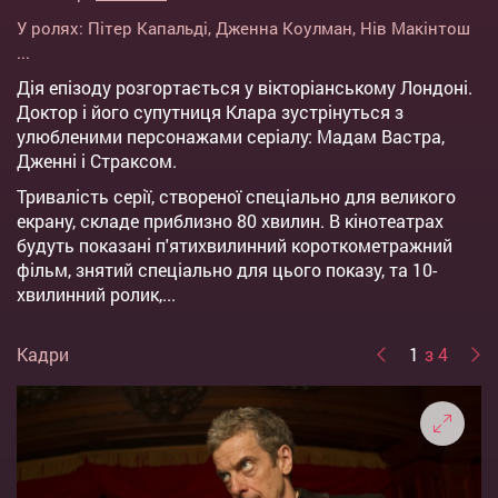
У ролях:
Пітер Капальді
,
Дженна Коулман
,
Нів Макінтош
...
Дія епізоду розгортається у вікторіанському Лондоні.
Доктор і його супутниця Клара зустрінуться з
улюбленими персонажами серіалу: Мадам Вастра,
Дженні і Страксом.
Тривалість серії, створеної спеціально для великого
екрану, складе приблизно 80 хвилин. В кінотеатрах
будуть показані п'ятихвилинний короткометражний
фільм, знятий спеціально для цього показу, та 10-
хвилинний ролик,...
Кадри
1
з 4