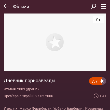
Фільми
0+
Дневник порнозвезды
7.7
Италия, 2003 (драма)
1:41
Прем'єра в Україні: 27.02.2006
У ролях:
Марко Филиберти
,
Урбано Барберіні
,
Розалінда