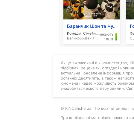
Баранчик Шон та Чудовисько з Мохнявої долини
Комедія, Сімейний, Анімація
чекають
Великобританія, 2026
СШ
100%
Якщо ви закохані в кіномистецтво, KIN
підбірках, рецензіях, оглядах і новин
актуальна і оновлена інформація про 
останніх десятиліть, а також написат
кіномана і надає можливість ознайоми
знадобиться всього пару хвилин. Світ 
© KINOafisha.ua | По всіх питаннях і
При копіюванні матеріалів наявність 