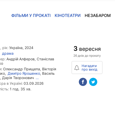
ФІЛЬМИ У ПРОКАТІ
КІНОТЕАТРИ
НЕЗАБАРОМ
3
, рік:
Україна, 2024
вересня
драма
26 днів до прокату
ер:
Андрій Алферов, Станіслав
ко
Нагадати
и:
Олександр Прищепа, Вікторія
про вихід
шко,
Дмитро Ярошенко
, Василь
, Дарія Творонович
...
ра в Україні:
03.09.2026
ість:
1 год. 35 хв.