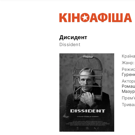
Дисидент
Dissident
Країна
Жанр:
Режис
Гурен
Актор
Рома
Мазур
Прем'є
Тривал