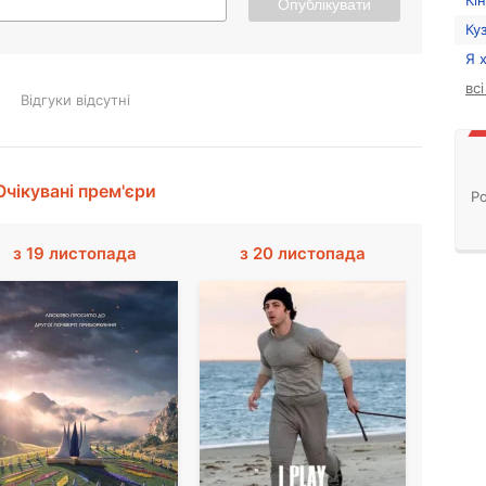
Кі
Опублікувати
Ку
Я 
вс
Відгуки відсутні
Очікувані прем'єри
Ро
з 19 листопада
з 20 листопада