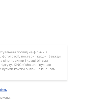
 актуальний погляд на фільми в
в, фотографії, постери і кадри. Завжди
а кіно новинки і кращі фільми
ідгуку. KINOafisha.ua цінує час
б купити квитки онлайн в кіно, вам
ність
язкова.