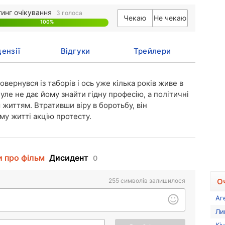
тинг очікування
3 голоса
Чекаю
Не чекаю
100%
0%
ензії
Відгуки
Трейлери
вернувся із таборів і ось уже кілька років живе в
нуле не дає йому знайти гідну професію, а політичні
життям. Втративши віру в боротьбу, він
му житті акцію протесту.
и про фільм
Дисидент
0
О
255
символів залишилося
Аг
Ли