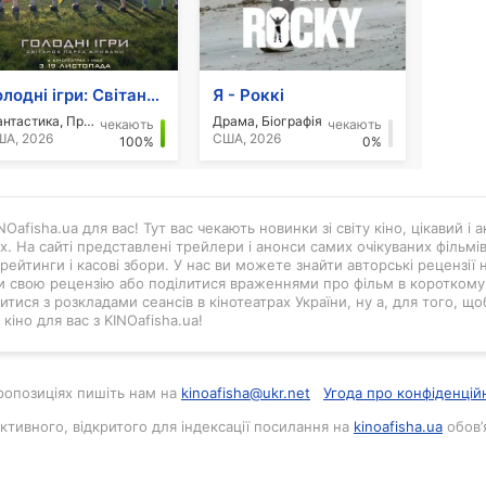
Голодні ігри: Світанок перед Жнивами
Я - Роккі
Фантастика, Пригоди
Драма, Біографія
чекають
чекають
А, 2026
США, 2026
100%
0%
Oafisha.ua для вас! Тут вас чекають новинки зі світу кіно, цікавий і
ах. На сайті представлені трейлери і анонси самих очікуваних фільмі
рейтинги і касові збори. У нас ви можете знайти авторські рецензії н
и свою рецензію або поділитися враженнями про фільм в короткому в
тися з розкладами сеансів в кінотеатрах України, ну а, для того, що
кіно для вас з KINOafisha.ua!
 пропозиціях пишіть нам на
kinoafisha@ukr.net
Угода про конфіденцій
активного, відкритого для індексації посилання на
kinoafisha.ua
обов’