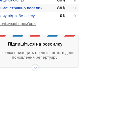
нець Оук-Стріт
89%
9
зьма: страшно веселий
89%
9
хочу від тебе сексу
0%
0
і очікувані прем'єри
Підпишіться на розсилку
зсилка приходить по четвергах, в день
поновлення репертуару.