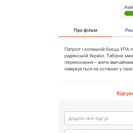
Рей
Про фільм
Рец
Патріот і колишній боєць УПА по
радянській Україні. Табірне ми
переконання – жити звичайним 
наважується на останню у своє
Відгук