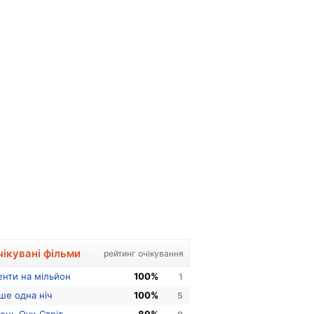
чікувані фільми
рейтинг очікування
енти на мільйон
100%
1
ше одна ніч
100%
5