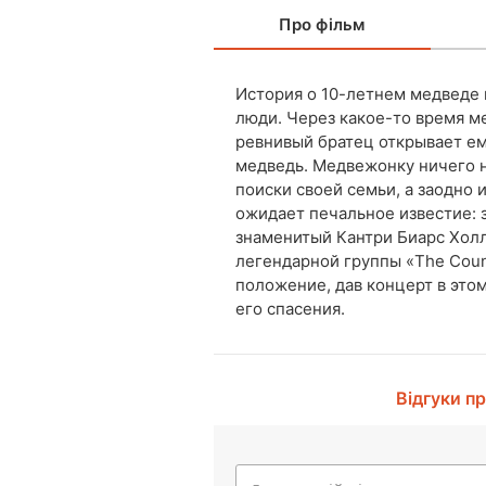
Про фільм
История о 10-летнем медведе 
люди. Через какое-то время м
ревнивый братец открывает ему
медведь. Медвежонку ничего не
поиски своей семьи, а заодно 
ожидает печальное известие: 
знаменитый Кантри Биарс Холл
легендарной группы «The Count
положение, дав концерт в это
его спасения.
Відгуки п