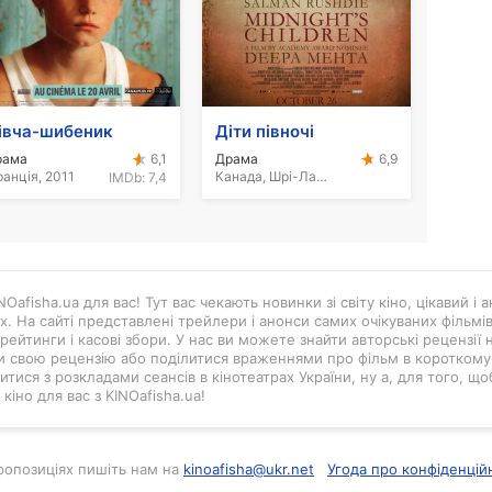
івча-шибеник
Діти півночі
рама
Драма
6,1
6,9
анція, 2011
Канада, Шрі-Ланка, 2012
IMDb:
7,4
Oafisha.ua для вас! Тут вас чекають новинки зі світу кіно, цікавий і
ах. На сайті представлені трейлери і анонси самих очікуваних фільмі
рейтинги і касові збори. У нас ви можете знайти авторські рецензії н
и свою рецензію або поділитися враженнями про фільм в короткому в
тися з розкладами сеансів в кінотеатрах України, ну а, для того, що
кіно для вас з KINOafisha.ua!
 пропозиціях пишіть нам на
kinoafisha@ukr.net
Угода про конфіденцій