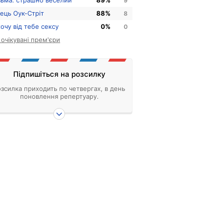
зьма: страшно веселий
89%
9
нець Оук-Стріт
88%
8
хочу від тебе сексу
0%
0
і очікувані прем'єри
Підпишіться на розсилку
зсилка приходить по четвергах, в день
поновлення репертуару.