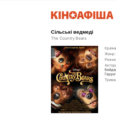
Сільські ведмеді
The Country Bears
Країна
Жанр:
Режис
Актор
Бейде
Гарре
Тривал