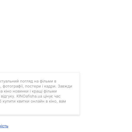
 актуальний погляд на фільми в
в, фотографії, постери і кадри. Завжди
а кіно новинки і кращі фільми
ідгуку. KINOafisha.ua цінує час
б купити квитки онлайн в кіно, вам
ність