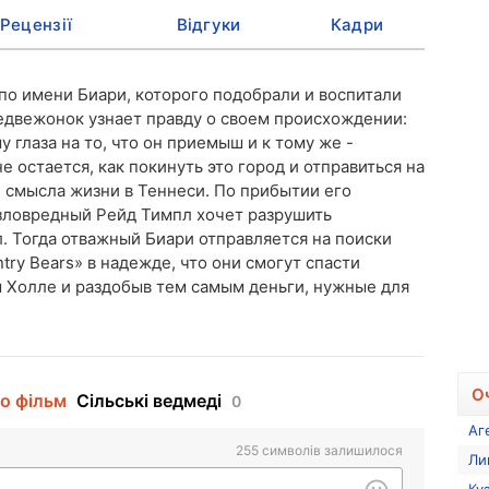
Рецензії
Відгуки
Кадри
по имени Биари, которого подобрали и воспитали
едвежонок узнает правду о своем происхождении:
 глаза на то, что он приемыш и к тому же -
 остается, как покинуть это город и отправиться на
и смысла жизни в Теннеси. По прибытии его
зловредный Рейд Тимпл хочет разрушить
. Тогда отважный Биари отправляется на поиски
ry Bears» в надежде, что они смогут спасти
м Холле и раздобыв тем самым деньги, нужные для
О
ро фільм
Сільські ведмеді
0
Аг
255
символів залишилося
Ли