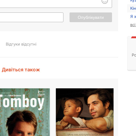
Ку
Кі
Я 
Опублікувати
вс
Відгуки відсутні
Ро
Дивіться також