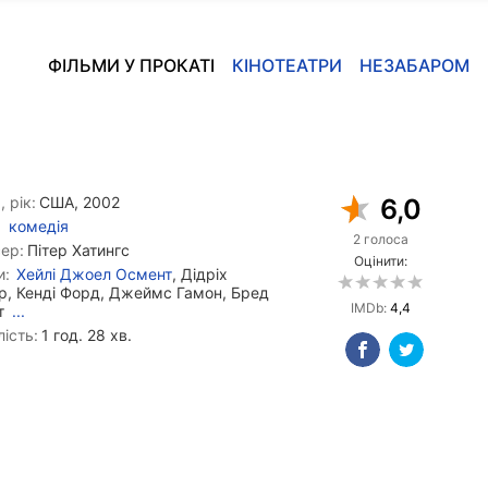
ФІЛЬМИ У ПРОКАТІ
КІНОТЕАТРИ
НЕЗАБАРОМ
, рік:
США, 2002
6,0
комедія
2 голоса
ер:
Пітер Хатингс
Оцінити:
и:
Хейлі Джоел Осмент
, Дідріх
р, Кенді Форд, Джеймс Гамон, Бред
IMDb:
4,4
т
...
ість:
1 год. 28 хв.