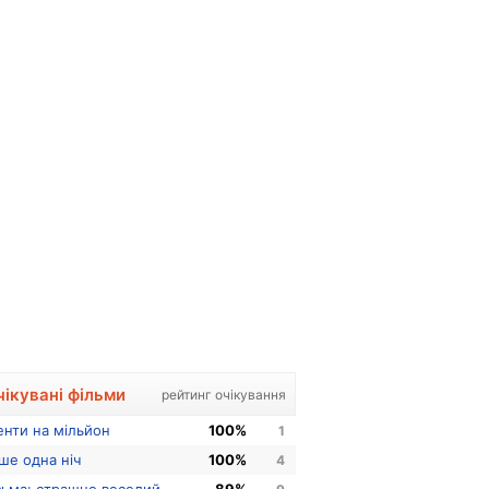
чікувані фільми
рейтинг очікування
енти на мільйон
100%
1
ше одна ніч
100%
4