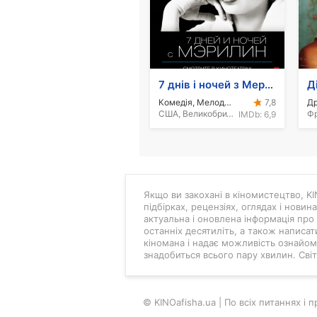
7 днів і ночей з Мерилін
Д
Комедія, Мелодрама
Д
7,8
США, Великобританія, 2011
Фр
IMDb:
6,9
Якщо ви закохані в кіномистецтво, KIN
підбірках, рецензіях, оглядах і новин
актуальна і оновлена інформація про 
останніх десятиліть, а також написат
кіномана і надає можливість ознайоми
знадобиться всього пару хвилин. Світ 
© KINOafisha.ua | По всіх питаннях і