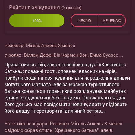
Рейтинг очікування
(
9
голосів)
100%
0%
ЧЕКАЮ
НЕ ЧЕКАЮ
Режисер:
Мігель Анхель Хіменес
У ролях:
Віллем Дефо
,
Вік Кармен Сон
,
Емма Суарес
...
Приватний острів, закрита вечірка в дусі «Хрещеного
батька»: поважні гості, сповнені власних намірів,
прибули сюди на святкування дня народження доньки
могутнього магната. Але за маскою турботливого
батька ховається тиран, який розпланував майбутнє
єдиної спадкоємиці без її відома. Однак цього ж дня
його донька має повідомити новину, здатну підірвати
його владу, і перетворити ідилічний острів...
Естетика неонуара: Режисер Мігель Анхель Хіменес
свідомо обрав стиль "Хрещеного батька", але в