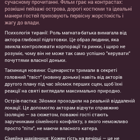
сучасному прочитанні. Фільм грає на контрастах:
розкішні пейзажі острова, дорогі костюми та ідеальні
манери гостей приховують первісну жорстокість і
жагу до влади.
Психологія тиранії: Роль магната-батька вимагала від
актора глибокої підготовки. Це образ людини, яка
звикла контролювати корпорації та ринки, і щиро не
розуміє, чому він не може так само успішно "керувати"
почуттями власної доньки.
Таємниця новини: Сценаристи тримали в секреті
головний "твіст" (новину доньки) навіть від акторів
другого плану під час зйомок перших сцен, щоб їхні
реакції на святі виглядали максимально природно.
Острів-пастка: Зйомки проходили на реальній віддаленій
локації. Це допомогло акторам відчути справжню
ізоляцію — за сюжетом, поважні гості стають
заручниками сімейного конфлікту, з якого неможливо
просто "піти", не маючи власного катера.
Сімейна шахівниця: Кожен гість на вечірці — це не