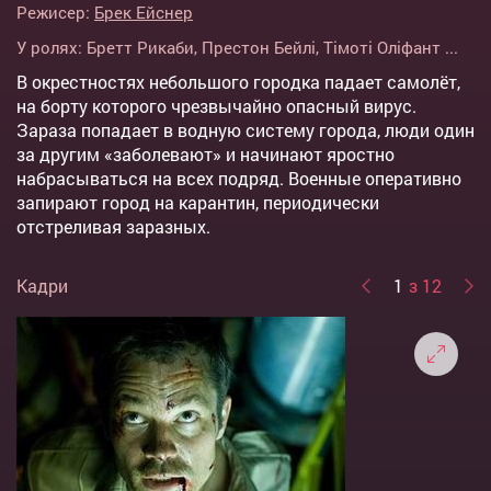
Режисер:
Брек Ейснер
У ролях:
Бретт Рикаби
,
Престон Бейлі
,
Тімоті Оліфант
...
В окрестностях небольшого городка падает самолёт,
на борту которого чрезвычайно опасный вирус.
Зараза попадает в водную систему города, люди один
за другим «заболевают» и начинают яростно
набрасываться на всех подряд. Военные оперативно
запирают город на карантин, периодически
отстреливая заразных.
Кадри
1
з 12