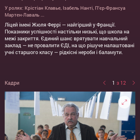
У ролях:
Крістіан Клавье
,
Ізабель Нанті
,
П'єр-Франсуа
Мартен-Лаваль
...
Ліцей імені Жюля Феррі — найгірший у Франції.
Показники успішності настільки низькі, що школа на
межі закриття. Єдиний шанс врятувати навчальний
заклад — не провалити ЄДІ, на що рішуче налаштовані
учні старшого класу — рідкісні нероби і баламути.
Кадри
1
з 12