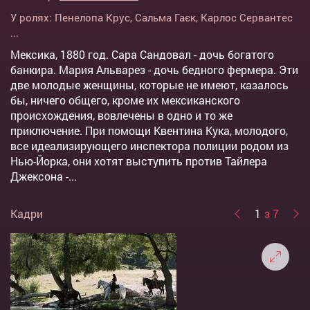
У ролях:
Пенелопа Крус
,
Сальма Гаєк
,
Карлос Сервантес
...
Мексика, 1880 год. Сара Сандовал - дочь богатого
банкира. Мария Альварез - дочь бедного фермера. Эти
две молодые женщины, которые не имеют, казалось
бы, ничего общего, кроме их мексиканского
происхождения, вовлечены в одно и то же
приключение. При помощи Квентина Кука, молодого,
все идеализирующего инспектора полиции родом из
Нью-Йорка, они хотят выступить против Тайлера
Джексона -...
Кадри
1
з 7