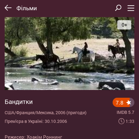
Фільми
0+
Бандитки
7.8
IMDB 5.7
США/Франция/Мексика, 2006 (пригоди)
1:33
Прем'єра в Україні: 30.10.2006
Режисер:
Хоакім Роннинг