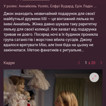
У ролях:
Аннабелль Уолліс
,
Елфрі Вудард
,
Ерік Ладін
...
Джон знаходить незвичайний подарунок для своєї
майбутньої дружини Мії — це вінтажний лялька по
імені Аннабель. Жінка давно шукала таку раритетну
ляльку для своєї колекції. Але захват від подарунка
тривав не довго. Посеред ночі в їх будинок проникла
група сатаністів і жорстоко вбила сусідів. Джону
вдалося врятувати Мію, але їхня біда на цьому не
закінчилася. Метою фанатиків є ритуальне...
Кадри
1
з 20