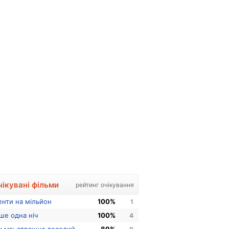
чікувані фільми
рейтинг очікування
енти на мільйон
100%
1
ше одна ніч
100%
4