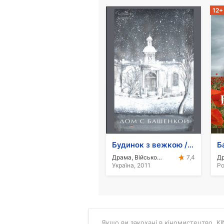
12+
Будинок з вежкою / ОМКФ
Б
Драма, Військовий
7,4
Україна, 2011
Ро
Якщо ви закохані в кіномистецтво, KIN