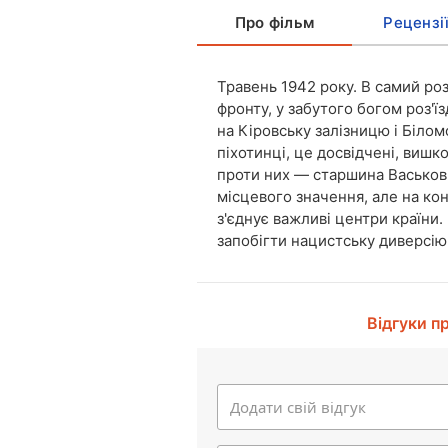
Про фільм
Рецензі
Травень 1942 року. В самий роз
фронту, у забутого богом роз'
на Кіровську залізницю і Білом
піхотинці, це досвідчені, вишк
проти них — старшина Васьков і
місцевого значення, але на ко
з'єднує важливі центри країни.
запобігти нацистську диверсію
Відгуки п