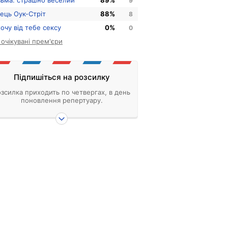
зьма: страшно веселий
89%
9
нець Оук-Стріт
88%
8
хочу від тебе сексу
0%
0
і очікувані прем'єри
Підпишіться на розсилку
зсилка приходить по четвергах, в день
поновлення репертуару.