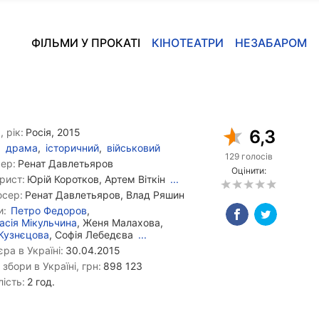
ФІЛЬМИ У ПРОКАТІ
КІНОТЕАТРИ
НЕЗАБАРОМ
, рік:
Росія, 2015
6,3
драма
,
історичний
,
військовий
129 голосів
ер:
Ренат Давлетьяров
Оцінити:
рист:
Юрій Коротков, Артем Віткін
...
сер:
Ренат Давлетьяров, Влад Ряшин
и:
Петро Федоров
,
асія Мікульчина
, Женя Малахова,
 Кузнєцова
, Софія Лебедєва
...
ра в Україні:
30.04.2015
 збори в Україні, грн:
898 123
ість:
2 год.