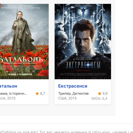
атальон
Екстрасенси
Драма, Історичний, Військовий
Трилер, Детектив
8,7
9,9
сія, 2015
США, 2015
IMDb:
6,4
Oafisha.ua для вас! Тут вас чекають новинки зі світу кіно, цікавий і