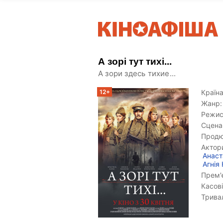
А зорі тут тихі...
А зори здесь тихие...
12+
Країна
Жанр:
Режис
Сцена
Продю
Актор
Анаст
Агнія
Прем'є
Касові
Тривал