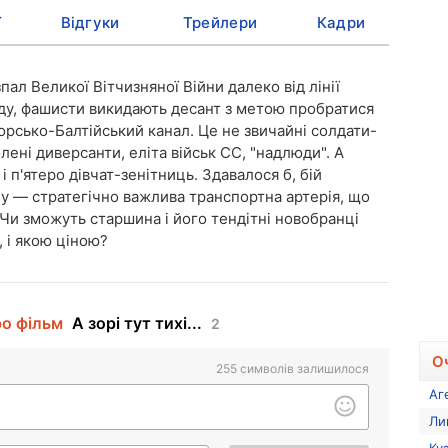
ї
Відгуки
Трейлери
Кадри
пал Великої Вітчизняної Війни далеко від лінії
їзду, фашисти викидають десант з метою пробратися
орсько-Балтійський канал. Це не звичайні солдати-
олені диверсанти, еліта військ СС, "надлюди". А
 п'ятеро дівчат-зенітниць. Здавалося б, бій
ну — стратегічно важлива транспортна артерія, що
 Чи зможуть старшина і його тендітні новобранці
, і якою ціною?
ро фільм
А зорі тут тихі...
2
О
255
символів залишилося
Аг
Ли