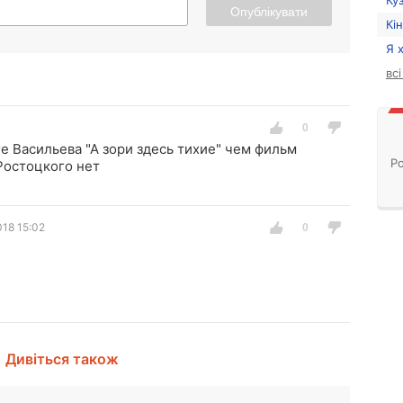
Ку
Опублікувати
Кі
Я 
вс
е Васильева "А зори здесь тихие" чем фильм
Ро
Ростоцкого нет
018 15:02
Дивіться також