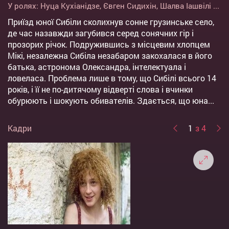
У ролях:
Нуца Кухіанідзе
,
Євген Сидихін
,
Шалва Іашвілі
...
Приїзд юної Сибіли сколихнув сонне грузинське село,
де час назавжди загубився серед сонячних гір і
прозорих річок. Подружившись з місцевим хлопцем
Мікі, незалежна Сибіла незабаром закохалася в його
батька, астронома Олександра, інтелектуала і
ловеласа. Проблема лише в тому, що Сибілі всього 14
років, і її не по-дитячому відверті слова і вчинки
обурюють і шокують обивателів. Здається, що юна...
Кадри
1
з 4