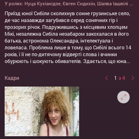
У ролях:
Нуца Кухіанідзе
,
Євген Сидихін
,
Шалва Іашвілі
...
Приїзд юної Сибіли сколихнув сонне грузинське село,
де час назавжди загубився серед сонячних гір і
прозорих річок. Подружившись з місцевим хлопцем
Мікі, незалежна Сибіла незабаром закохалася в його
батька, астронома Олександра, інтелектуала і
ловеласа. Проблема лише в тому, що Сибілі всього 14
років, і її не по-дитячому відверті слова і вчинки
обурюють і шокують обивателів. Здається, що юна...
Кадри
1
з 4