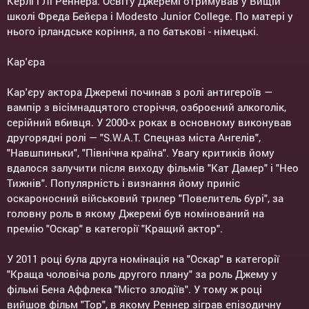
Керлі і Лі Реннера. Освіту Джеремі отримував у Вищій
школі Фреда Бейєра і Modesto Junior College. По матері у
нього ірландське коріння, а по батькові - німецькі.
Кар'єра
Кар'єру актора Джеремі починав з ролі антигероїв —
вампір з вісімнадцятого сторіччя, озброєний алкоголік,
серійний вбивця. У 2000-х роках в основному виконував
другорядні ролі — "S.W.A.T. Спецназ міста Ангелів",
"Навшпиньки", "Північна країна". Увагу критиків йому
вдалося залучити після виходу фільмів "Кат Дамер" і "Нео
Тижнів". Популярність і визнання йому приніс
оскароносний військовий трилер "Повелитель бурі", за
головну роль в якому Джеремі був номінований на
премію "Оскар" в категорії "Кращий актор".
У 2011 році була друга номінація на "Оскар" в категорії
"Краща чоловіча роль другого плану" за роль Джему у
фільмі Бена Аффлека "Місто злодіїв". У тому ж році
вийшов фільм "Тор", в якому Реннер зіграв епізодичну