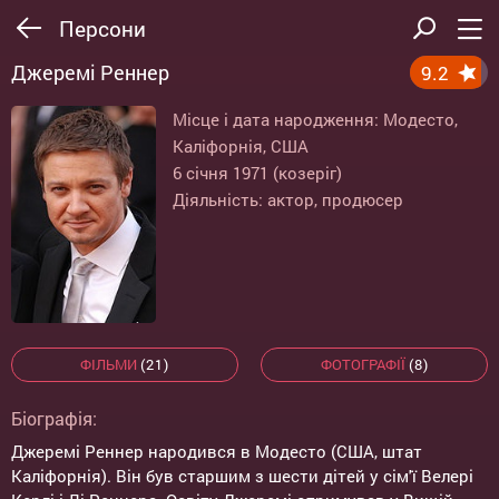
Персони
Джеремі Реннер
9.2
Місце і дата народження: Модесто,
Каліфорнія, США
6 січня 1971 (козеріг)
Діяльність: актор, продюсер
ФІЛЬМИ
(21)
ФОТОГРАФІЇ
(8)
Біографія:
Джеремі Реннер народився в Модесто (США, штат
Каліфорнія). Він був старшим з шести дітей у сім'ї Велері