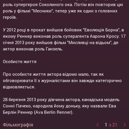
роль супергероя Соколиного ока. Потім він повторив цю
роль у фільмі "Месники", тепер уже як один з головних
героїв.
У 2012 році в прокат вийшов бойовик "Еволюція Борна", в
якому Реннер виконав роль суперагента Аарона Кросу. 17
січня 2013 року вийшов фільм "Мисливці на відьом", де
актор виконав роль Ганзель.
Особисте життя
Про особисте життя актора відомо мало, так як
обговорювати її з журналістами він завжди категорично
відмовляється.
28 березня 2013 року дівчина актора, канадська модель
Сонні Пачеко, народила йому доньку, яку назвали Ева
Берлін Реннер (Ava Berlin Renner).
Фільмографія
1
з 21