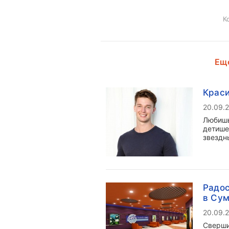
К
Еще
Краси
20.09.
Любишь
детише
звездн
Радос
в Сум
20.09.
Сверши