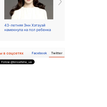
43-летняя Энн Хэтэуэй
Начались съемки сериала
Ре
намекнула на пол ребенка
о The Beatles
ра
ы в соцсетях
Facebook
Twitter