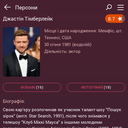
Персони
Джастін Тімберлейк
8.7
Місце і дата народження: Мемфіс, шт.
Теннесі, США
30 січня 1981 (водолій)
Діяльність: актор
ФІЛЬМИ
(16)
ФОТОГРАФІЇ
(18)
Біографія:
Свою кар'єру розпочинав як учасник талант-шоу "Пошук
зірок" (англ. Star Search, 1991), після чого знімався у
телешоу "Клуб Міккі Мауса" з іншими молодими