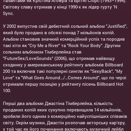
талантами як Крістіна Агілера та Брітні Спірс (1993–1994).
Світову славу отримав у кінці 1990-х як лідер гурту 'N
Sync.
У 2002 випустив свій дебютний сольний альбом "Justified",
який було продано в обсязі понад 7 мільйонів копій.
Альбом становив значний комерційний успіх та породив
такі хіти як "Cry Me a River" та "Rock Your Body". Другим
сольним альбомом Тімберлейка став
"FutureSex/LoveSounds" (2006), що отримав найвищу
сходинку у американському рейтингу альбомів Billboard
200 та включив такі популярні сингли як "SexyBack", "My
Love" та "What Goes Around…/…Comes Around", що по черзі
отримали першу позицію у рейтингу пісень Billboard Hot
100.
Перші два альбоми Джастіна Тімберлейка, кількість
проданих копій яких сукупно перевищила 14 мільйонів,
зробили його одним з комерційно найуспішніших співаків
світу. Окрім музики, Джастін розпочав акторську кар'єру,
у той час як його починання включають музичний лейбл