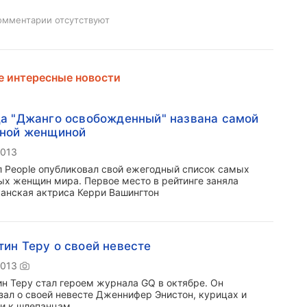
омментарии отсутствуют
 интересные новости
а "Джанго освобожденный" названа самой
ьной женщиной
2013
 People опубликовал свой ежегодный список самых
ых женщин мира. Первое место в рейтинге заняла
анская актриса Керри Вашингтон
ин Теру о своей невесте
2013
н Теру стал героем журнала GQ в октябре. Он
зал о своей невесте Дженнифер Энистон, курицах и
и к шлепанцам