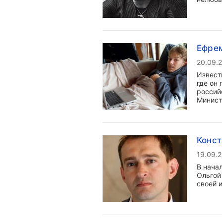
Ефрем
20.09.
Извест
где он
россий
Минист
Конст
19.09.
В нача
Ольгой
своей 