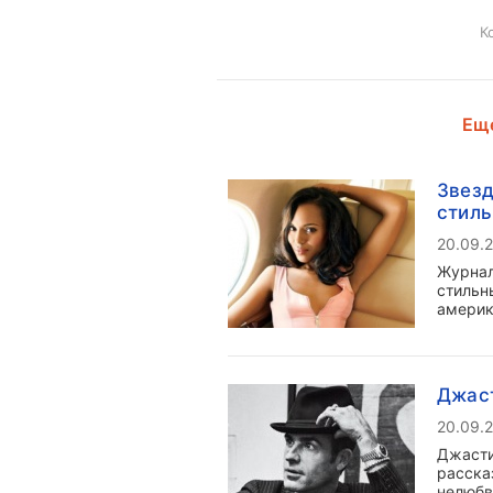
К
Еще
Звезд
стил
20.09.
Журнал
стильн
америк
Джаст
20.09.
Джасти
расска
нелюбв