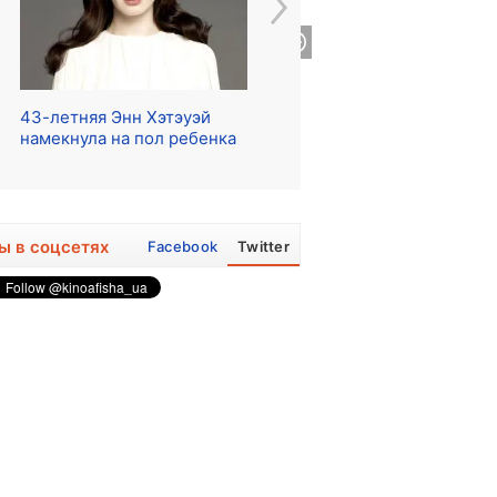
43-летняя Энн Хэтэуэй
Начались съемки сериала
Ре
намекнула на пол ребенка
о The Beatles
ра
ы в соцсетях
Facebook
Twitter