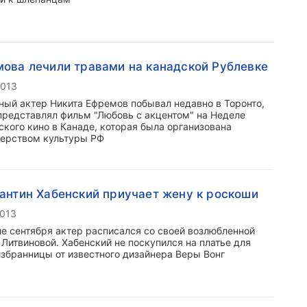
ова лечили травами на канадской Рублевке
2013
ный актер Никита Ефремов побывал недавно в Торонто,
 представлял фильм "Любовь с акцентом" на Неделе
ского кино в Канаде, которая была организована
ерством культуры РФ
антин Хабенский приучает жену к роскоши
2013
ле сентября актер расписался со своей возлюбленной
 Литвиновой. Хабенский не поскупился на платье для
избранницы от известного дизайнера Веры Вонг