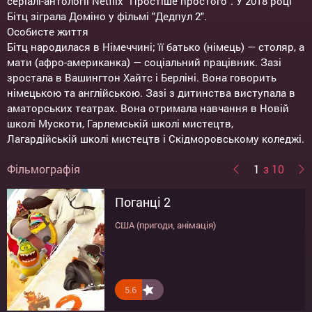
серіалі-антології Netflix "Простіше простого". У 2018 році
Бітц зіграла Доміно у фільмі "Дедпул 2".
Особисте життя
Бітц народилася в Німеччині; її батько (німець) — столяр, а
мати (афро-американка) — соціальний працівник. Зазі
зростала в Вашингтон Хайтс і Берліні. Вона говорить
німецькою та англійською. Зазі з дитинства виступала в
аматорських театрах. Вона отримала навчання в Новій
школі Мускоти, Гарлемській школі мистецтв,
Лагардійській школі мистецтв і Скідморовському коледжі.
Фільмографія
1
з 10
Поганці 2
Удачі, розважайтеся, не
Джокер: Божевілля на двох
Швидкісний поїзд
Поганці
Пончари. Глобальне
Джокер
Проти всіх ворогів: Історія
Дедпул 2
Геошторм
помріть
заокруглення
Джин Сіберг
США (пригоди, анімація)
США (трилер, драма, мюзикл)
США (трилер, екшн)
США (пригоди, анімація)
США (драма, бойовик, кримінал)
США (фантастика, комедія, бойовик,
США (фантастика, трилер, бойовик)
пригоди)
США (фантастика, комедія, пригоди)
США, Канада, Китай (пригоди, екшн,
Великобританія, США (трилер, біографія)
анімація)
5.6
7.2
7.5
6.8
5.9
7.1
3.8
8.2
7.6
0