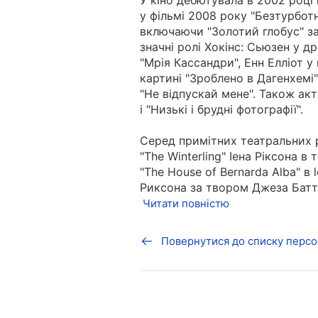
У кіно дебютувала в 2002 році в
у фільмі 2008 року "Безтурботн
включаючи "Золотий глобус" за
значні ролі Хокінс: Сьюзен у д
"Мрія Кассандри", Енн Елліот у
картині "Зроблено в Дагенхемі"
"Не відпускай мене". Також акт
і "Низькі і брудні фотографії".
Серед примітних театральних р
"The Winterling" Іена Ріксона в
"The House of Bernarda Alba" в 
Риксона за твором Джеза Баттер
Читати повністю
Повернутися до списку персо