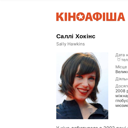
Саллі Хокінс
Sally Hawkins
Дата 
тел
Місце
Велик
Діяльн
Досяг
2008 р
міжна
глобус
мюзик