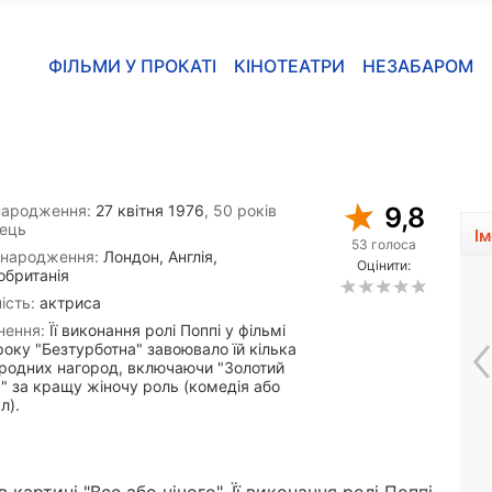
ФІЛЬМИ У ПРОКАТІ
КІНОТЕАТРИ
НЕЗАБАРОМ
народження:
27 квітня 1976
, 50 років
9,8
ець
І
53 голоса
 народження:
Лондон, Англія,
Оцінити:
обританія
ість:
актриса
нення:
Її виконання ролі Поппі у фільмі
оку "Безтурботна" завоювало їй кілька
родних нагород, включаючи "Золотий
" за кращу жіночу роль (комедія або
л).
Барбара Бейтс