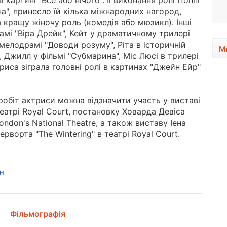
 картині "Все або нічого". Її виконання ролі Поппі
1925 - 1969
а", принесло їй кілька міжнародних нагород,
 кращу жіночу роль (комедія або мюзикл). Інші
рамі "Віра Дрейк", Кейт у драматичному трилері
 мелодрамі "Доводи розуму", Ріта в історичній
М
, Джилл у фільмі "Субмарина", Міс Люсі в трилері
риса зіграла головні ролі в картинах "Джейн Ейр"
обіт актриси можна відзначити участь у виставі
 театрі Royal Court, постановку Ховарда Девіса
london's National Theatre, а також виставу Іена
ворта "The Wintering" в театрі Royal Court.
н
Фільмографія