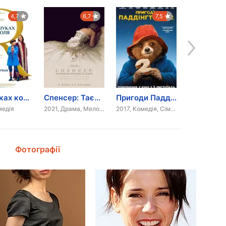
4,7
6,7
7,5
У пошуках короля
Спенсер: Таємниця принцеси Діани
Пригоди Паддінгтона 2
медія
2021, Драма, Мелодрама, Біографія
2017, Комедія, Сімейний
2014, Комед
Фотографії