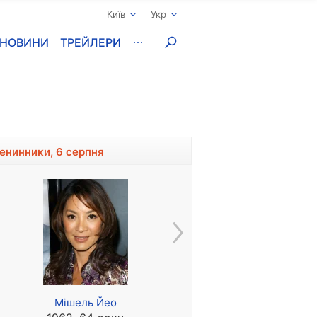
Київ
Укр
НОВИНИ
ТРЕЙЛЕРИ
менинники, 6 серпня
Мішель Йео
Монік Гендертон