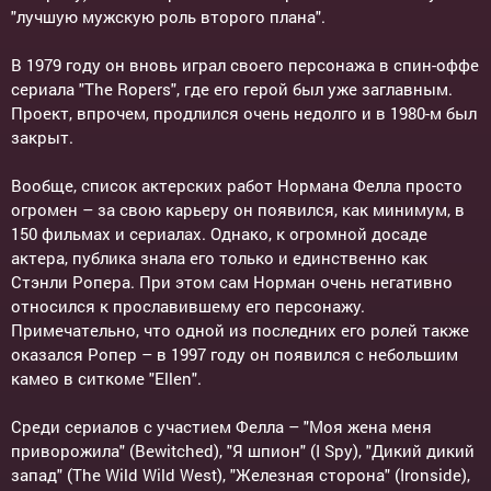
"лучшую мужскую роль второго плана".
В 1979 году он вновь играл своего персонажа в спин-оффе
сериала "The Ropers", где его герой был уже заглавным.
Проект, впрочем, продлился очень недолго и в 1980-м был
закрыт.
Вообще, список актерских работ Нормана Фелла просто
огромен – за свою карьеру он появился, как минимум, в
150 фильмах и сериалах. Однако, к огромной досаде
актера, публика знала его только и единственно как
Стэнли Ропера. При этом сам Норман очень негативно
относился к прославившему его персонажу.
Примечательно, что одной из последних его ролей также
оказался Ропер – в 1997 году он появился с небольшим
камео в ситкоме "Ellen".
Среди сериалов с участием Фелла – "Моя жена меня
приворожила" (Bewitched), "Я шпион" (I Spy), "Дикий дикий
запад" (The Wild Wild West), "Железная сторона" (Ironside),