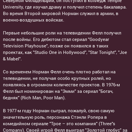
Северной Филадельфии, он поступил в колледж Temple
University, где изучал драму и получил степень бакалавра.
Во время Второй мировой Норман служил в армии, в
военно-воздушных войсках.
Первые небольшие роли на телевидении Фелл получил
после войны. Его дебютом стал сериал "Goodyear
Television Playhouse", позже он появился в таких
проектах, как "Studio One in Hollywood", "Star Tonight", "Joe
& Mabel".
Со временем Норман Фелл очень плотно работал на
телевидении, не получая особо крупных ролей, но
появляясь в огромном количестве проектов. В 1976-м
Фелл был номинирован на "Эмми" за сериал "Богач,
бедняк" (Rich Man, Poor Man).
В 1977-м году Норман сыграл, пожалуй, свою самую
значительную роль, персонажа Стэнли Ропера в
комедийном сериале "Трое – это компания" (Three"s
Company). Своей игрой Фелл выиграл "Золотой глобус" за