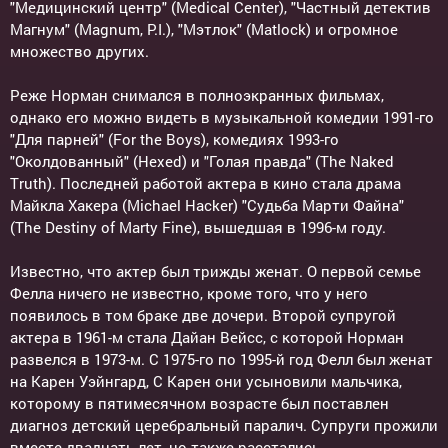
"Медицинский центр" (Medical Center), "Частный детектив
Магнум" (Magnum, P.I.), "Мэтлок" (Matlock) и огромное
множество других.
Реже Норман снимался в полноэкранных фильмах,
однако его можно видеть в музыкальной комедии 1991-го
"Для парней" (For the Boys), комедиях 1993-го
"Околдованный" (Hexed) и "Голая правда" (The Naked
Truth). Последней работой актера в кино стала драма
Майкла Хакера (Michael Hacker) "Судьба Марти Файна"
(The Destiny of Marty Fine), вышедшая в 1996-м году.
Известно, что актер был трижды женат. О первой семье
Фелла ничего не известно, кроме того, что у него
появилось в том браке две дочери. Второй супругой
актера в 1961-м стала Дайан Вейсс, с которой Норман
развелся в 1973-м. С 1975-го по 1995-й год Фелл был женат
на Карен Уэйнгард, С Карен они усыновили мальчика,
которому в пятимесячном возрасте был поставлен
диагноз детский церебральный паралич. Супруги прожили
вместе двадцать лет, но также расстались.