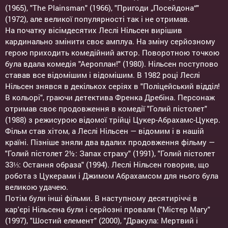
(1965), "The Plainsman" (1966), "Пригоди „Посейдона“"
(1972), але великої популярності так і не отримав.
На початку вісімдесятих Леслі Нільсен вирішив
кардинально змінити своє амплуа. На зміну серйозному
герою приходить комедійний актор. Поворотною точкою
була вдала комедія "Аероплан!" (1980). Нільсен поступово
ставав все відомішим і відомішим. В 1982 році Леслі
Нільсен знявся в декількох серіях в "Поліцейський відділ!
В кольорі", граючи детектива Френка Дребіна. Персонаж
отримав своє продовження в комедії "Голий пістолет"
(1988) з режисурою відомої трійці Цукер-Абрахамс-Цукер.
Фільм став хітом, а Леслі Нільсен — відомим і в нашій
країні. Пізніше зняли два вдалих продовження фільму —
"Голий пістолет 2½: Запах страху" (1991), "Голий пістолет
33⅓: Остання образа" (1994). Леслі Нільсен говорив, що
робота з Цукерами і Джимом Абрахамсом для нього була
великою удачею.
Потім були інші фільми. В наступному десятиріччі в
кар'єрі Нільсена були і серйозні провали ("Містер Магу"
(1997), "Шостий елемент" (2000), "Дракула: Мертвий і