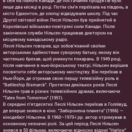
в селі на півночі Канади, де постачання продуктів було
лише два місяці в році. Потім сім'я переїхала на південь, в
місто Едмонтон, де хлопці відвідували школу. Під час
Другої світової війни Леслі Нільсен був прийнятий в
Королівські військово-повітряні сили Канади. Після
закінчення служби Нільсен працював диктором на
місцевому канадському радіо.
Леслі Нільсен говорив, що зобов'язаний своїми
акторськими здібностями суворому батьку, якому він
частенько брехав, щоб уникнути покарань. В 1949 році,
після навчання в нью-йоркському театрі, Нільсен вирішив
посвятити себе акторському мистецтву. Він переїхав в
Нью-Йорк, де отримав свою першу телевізійну роль в
"Battleship Bismarck". Протягом декількох років Леслі
Нільсен грав в різних телевізійних драмах, включаючи
"Tales from Tomorrow" (1951).
В середині п'ятдесятих Леслі Нільсен переїхав в Голлівуд,
де вперше знявся в кіно. "Заборонена планета" (1956) —
кінодебют Нільсена. В 1960—1970-і рр. актор отримував в
основному незначні ролі. За цей період Леслі Нільсен
знявся в 50 фільмах, включаючи відносно відомі "Harlow"