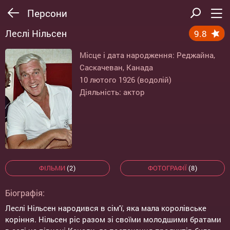
Персони
Леслі Нільсен
9.8
Місце і дата народження: Реджайна,
Саскачеван, Канада
10 лютого 1926 (водолій)
Діяльність: актор
ФІЛЬМИ
(2)
ФОТОГРАФІЇ
(8)
Біографія:
Леслі Нільсен народився в сім'ї, яка мала королівське
коріння. Нільсен ріс разом зі своїми молодшими братами