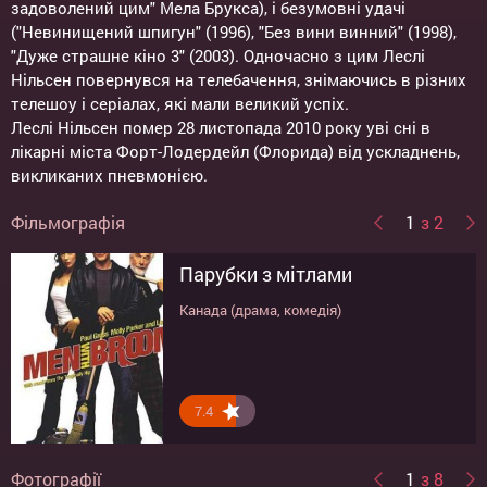
задоволений цим" Мела Брукса), і безумовні удачі
("Невинищений шпигун" (1996), "Без вини винний" (1998),
"Дуже страшне кіно 3" (2003). Одночасно з цим Леслі
Нільсен повернувся на телебачення, знімаючись в різних
телешоу і серіалах, які мали великий успіх.
Леслі Нільсен помер 28 листопада 2010 року уві сні в
лікарні міста Форт-Лодердейл (Флорида) від ускладнень,
викликаних пневмонією.
Фільмографія
1
з 2
Парубки з мітлами
Очень страшное кино 4
Канада (драма, комедія)
США (комедія)
7.4
7.6
Фотографії
1
з 8