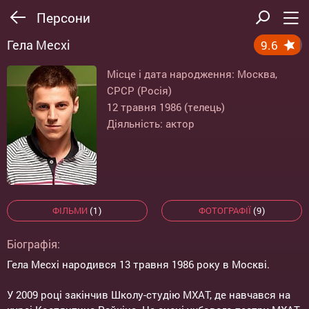
Персони
Гела Месхі
9.6
Місце і дата народження: Москва,
СРСР (Росія)
12 травня 1986 (телець)
Діяльність: актор
ФІЛЬМИ
(1)
ФОТОГРАФІЇ
(9)
Біографія:
Гела Месхі народився 13 травня 1986 року в Москві.
У 2009 році закінчив Школу-студію МХАТ, де навчався на