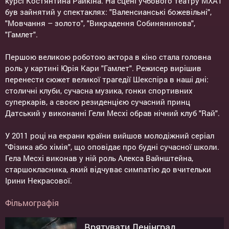
курсі Костянтина Райкіна. На сцені учбового театру МХАТ
був зайнятий у спектаклях: "Валенсианські божевільні",
"Мовчання – золото", "Викрадення Собинянинова",
"Гамлет".
Першою великою роботою актора в кіно стала головна
роль у картині Юрія Кари "Гамлет". Режисер вирішив
перенести сюжет великої трагедії Шекспіра в наші дні:
столичні клуби, сучасна музика, гонки спортивних
суперкарів, а своєю резиденцією сучасний принц
Датський у виконанні Гели Месхі обрав нічний клуб "Rай".
У 2011 році на екрани країни вийшов молодіжний серіал
"Фізика або хімія", що оповідає про будні сучасної школи.
Гела Месхі виконав у ній роль Алекса Вайнштейна,
старшокласника, який відчуває симпатію до вчительки
Ірини Некрасової.
Фільмографія
Врятувати Ленінград