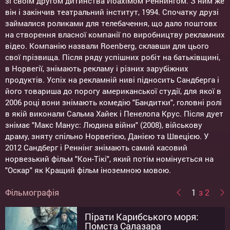
зі своїм другом дитинства Йоахімом Реннингом. З ним же
він і закінчив театральний інститут, 1994. Спочатку друзі
займалися роликами для телебачення, що дало поштовх
на створення власної компанії по виробництву рекламних
відео. Компанію назвали Roenberg, склавши для цього
свої прізвища. Після ряду успішних робіт на батьківщині,
в Норвегії, знімають рекламу і різних зарубіжних
продуктів. Успіх на рекламній ниві підносить Сандберга і
його товариша до порогу американської студії, для якої в
2006 році вони знімають комедію "Бандитки", головні ролі
в якій виконали Сальма Хайек і Пенелопа Крус. Після дует
знімає "Макс Манус: Людина війни" (2008), військову
драму, зняту спільно Норвегією, Данією та Швецією. У
2012 Сандберг і Реннінг знімають самий касовий
норвезький фільм "Кон-Тікі", який потім номінується на
"Оскар" як Кращий фільм іноземною мовою.
Фільмографія
1
з 2
Пірати Карибського моря:
Кон-тікі
Помста Салазара