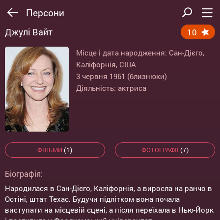
Персони
Джулі Вайт
10
Місце і дата народження: Сан-Дієго,
Каліфорнія, США
3 червня 1961 (близнюки)
Діяльність: актриса
ФІЛЬМИ
(1)
ФОТОГРАФІЇ
(7)
Біографія:
Народилася в Сан-Дієго, Каліфорнія, а виросла на ранчо в
Остіні, штат Техас. Будучи підлітком вона почала
виступати на місцевій сцені, а після переїхала в Нью-Йорк