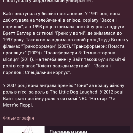
і поступила у Фордхемський університет.
Вайт виступала у безлічі постановок. У 1991 році вона
дебютувала на телебаченні в епізоді серіалу "Закон і
порядок", а в 1993 році отримала постійну роль подруги
Бретт Батлер в ситкомі "Грейс у вогні", де знімалася до
1997 року. Також вона відома по своїй ролі Джуді Вітвікі у
фільмах "Трансформери" (2007), "Трансформери: Помста
пропащих" (2009) і "Трансформери 3: Темна сторона
місяця" (2011). На телебаченні у Вайт також були помітні
ролі в серіалах "Клієнт завжди мертвий" і "Закон і
порядок : Спеціальний корпус".
У 2007 році вона виграла премію "Тоня" за кращу жіночу
роль в п'єсі за роль в The Little Dog Laughed. У 2012 році
Вайт грає постійну роль в ситкомі NBC "На старт"! з
Метт'ю Перрі.
Фільмографія
Дневники няни